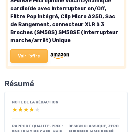
SM58SE Microphone Vocal Dynamique
cardioïde avec Interrupteur on/Off,
Filtre Pop intégré, Clip Micro A25D, Sac
de Rangement, connecteur XLR à 3
Broches (SM58S) SM58SE (Interrupteur
marche/arrêt) Unique
Voir l'offre
Résumé
NOTE DE LA RÉDACTION
★★★★★
★★★★★
RAPPORT QUALITÉ-PRIX :
DESIGN CLASSIQUE, ZÉRO
PAS LE MOINS CHER, MAIS
SURPRISE, MAIS PENSÉ