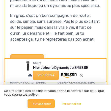
micro statique ou un dynamique plus spécialisé.
En gros, c’est un bon compagnon de route :
solide, simple, sans surprise. Pas le plus excitant
sur le papier, mais dans la vraie vie, il fait ce
qu’on lui demande et il le fait bien. Si tu
acceptes ça, tu ne regretteras pas ton achat.
Voir l'offre
Shure
Microphone Dynamique SM58SE
🔥
SOUS-NOTES
Voir l'offre
RAPPORT QUALITÉ-PRIX :
DESIGN CLASSIQUE, ZÉRO
PAS LE MOINS CHER, MAIS UN
SURPRISE, MAIS PENSÉ POUR
Ce site utilise des cookies et vous donne le contrôle sur ceux que
BON INVESTISSEMENT
LA SCÈNE
vous souhaitez activer
★★★★★
★★★★★
★★★★★
★★★★★
Tout accepter
Personnaliser
CONFORT D’UTILISATION :
MATÉRIAUX ET SOLIDITÉ : ÇA