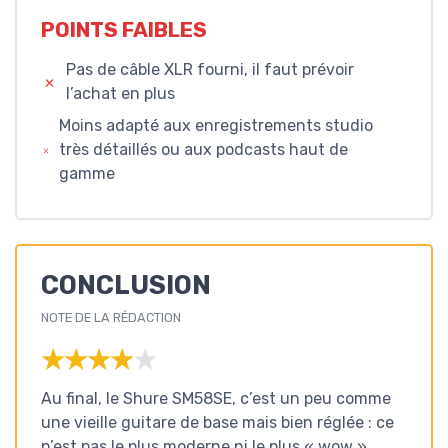
POINTS FAIBLES
Pas de câble XLR fourni, il faut prévoir
l’achat en plus
Moins adapté aux enregistrements studio
très détaillés ou aux podcasts haut de
gamme
CONCLUSION
NOTE DE LA RÉDACTION
★★★★★
★★★★★
Au final, le Shure SM58SE, c’est un peu comme
une vieille guitare de base mais bien réglée : ce
n’est pas le plus moderne ni le plus « wow »,