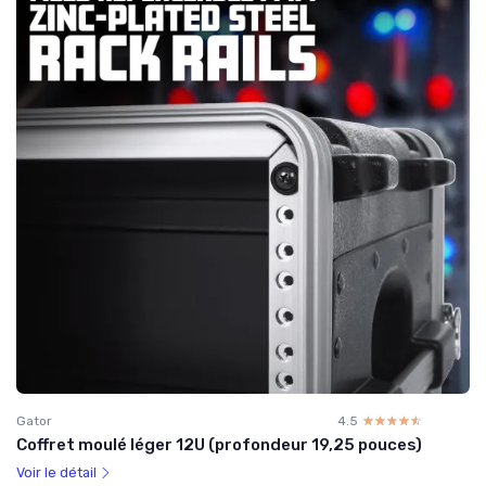
Gator
4.5
☆☆☆☆☆
★★★★★
Coffret moulé léger 12U (profondeur 19,25 pouces)
Voir le détail