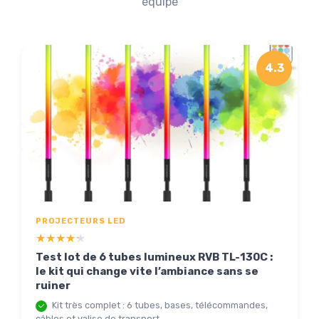
équipe
4.3
PROJECTEURS LED
★★★★★
★★★★★
Test lot de 6 tubes lumineux RVB TL-130C :
le kit qui change vite l’ambiance sans se
ruiner
Kit très complet : 6 tubes, bases, télécommandes,
câbles et valise de transport