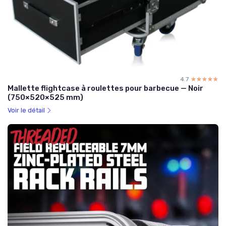
4.7
☆☆☆☆☆
★★★★★
Mallette flightcase à roulettes pour barbecue — Noir
(750×520×525 mm)
Voir le détail