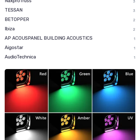
NaxproTruss
3
TESSAN
3
BETOPPER
2
Ibiza
2
AP ACOUSPANEL BUILDING ACOUSTICS
1
Aigostar
1
AudioTechnica
1