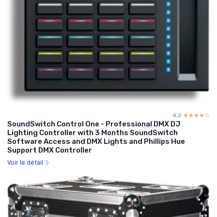
4.2
☆☆☆☆☆
★★★★★
SoundSwitch Control One - Professional DMX DJ
Lighting Controller with 3 Months SoundSwitch
Software Access and DMX Lights and Phillips Hue
Support DMX Controller
Voir le détail