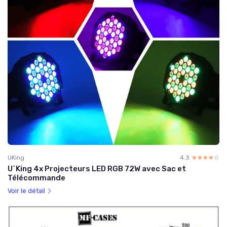
UKing
4.3
☆☆☆☆☆
★★★★★
U`King 4x Projecteurs LED RGB 72W avec Sac et
Télécommande
Voir le détail