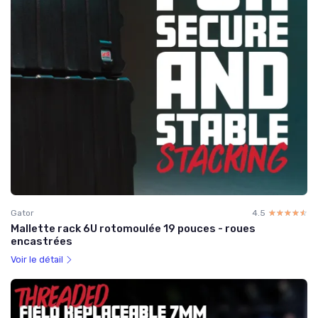
Gator
4.5
☆☆☆☆☆
★★★★★
Mallette rack 6U rotomoulée 19 pouces - roues
encastrées
Voir le détail