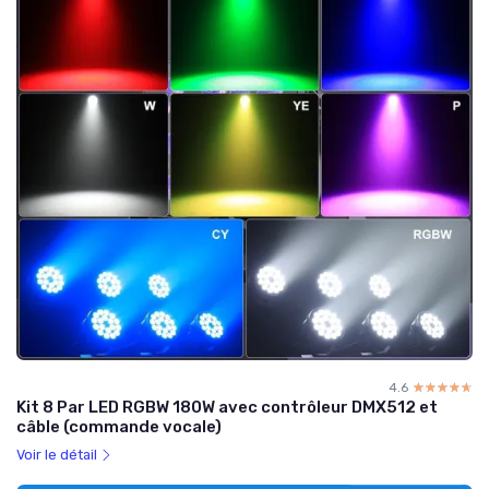
4.6
☆☆☆☆☆
★★★★★
Kit 8 Par LED RGBW 180W avec contrôleur DMX512 et
câble (commande vocale)
Voir le détail