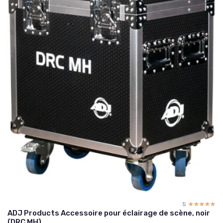
5
☆☆☆☆☆
★★★★★
ADJ Products Accessoire pour éclairage de scène, noir
(DRC MH)