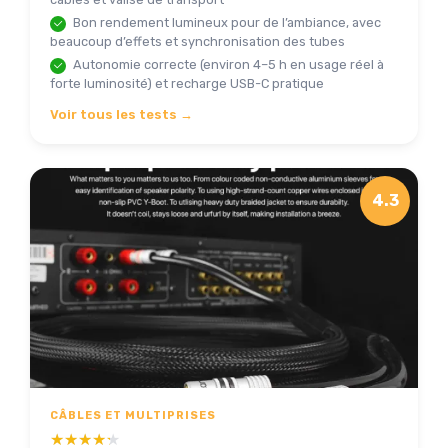
Bon rendement lumineux pour de l’ambiance, avec
beaucoup d’effets et synchronisation des tubes
Autonomie correcte (environ 4–5 h en usage réel à
forte luminosité) et recharge USB-C pratique
Voir tous les tests →
4.3
CÂBLES ET MULTIPRISES
★★★★★
★★★★★