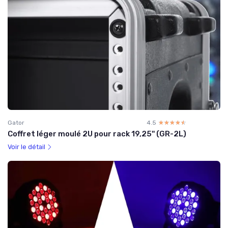
Gator
4.5
☆☆☆☆☆
★★★★★
Coffret léger moulé 2U pour rack 19,25'' (GR-2L)
Voir le détail