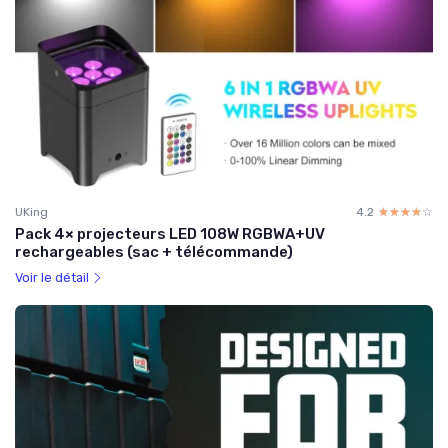
UKing
4.2
☆☆☆☆☆
★★★★★
Pack 4× projecteurs LED 108W RGBWA+UV
rechargeables (sac + télécommande)
Voir le détail