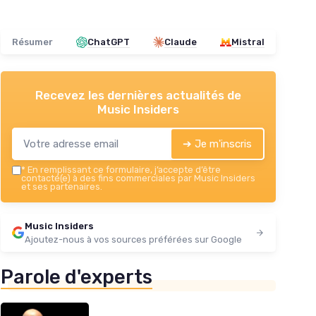
Résumer
ChatGPT
Claude
Mistral
Recevez les dernières actualités de
Music Insiders
➔ Je m'inscris
*
En remplissant ce formulaire, j’accepte d’être
contacté(e) à des fins commerciales par Music Insiders
et ses partenaires.
Music Insiders
Ajoutez-nous à vos sources préférées sur Google
Parole d'experts