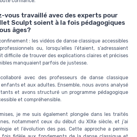
toute confiance.
-vous travaillé avec des experts pour
llet Sculpt soient à la fois pédagogiques
tous âges?
 confinement : les vidéos de danse classique accessibles
ofessionnels ou, lorsqu’elles l’étaient, s’adressaient
it difficile de trouver des explications claires et précises
onibles manquaient parfois de justesse.
i collaboré avec des professeurs de danse classique
 enfants et aux adultes. Ensemble, nous avons analysé
débutants et avons structuré un programme pédagogique
essible et compréhensible.
smises, je me suis également plongée dans les traités
ines, notamment ceux du début du XIXe siècle, et j’ai
ogie et l’évolution des pas. Cette approche a permis
 fois fidèle aux fondements de la danse classique et