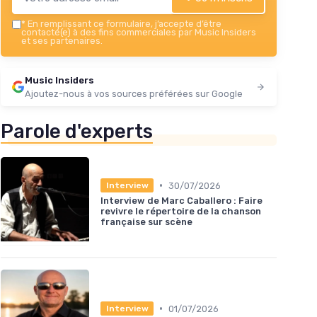
*
En remplissant ce formulaire, j’accepte d’être
contacté(e) à des fins commerciales par Music Insiders
et ses partenaires.
Music Insiders
Ajoutez-nous à vos sources préférées sur Google
Parole d'experts
•
30/07/2026
Interview
Interview de Marc Caballero : Faire
revivre le répertoire de la chanson
française sur scène
•
01/07/2026
Interview