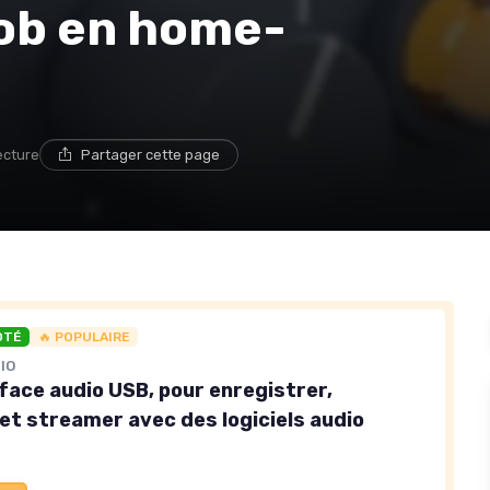
job en home-
ecture
Partager cette page
OTÉ
🔥 POPULAIRE
IO
rface audio USB, pour enregistrer,
et streamer avec des logiciels audio