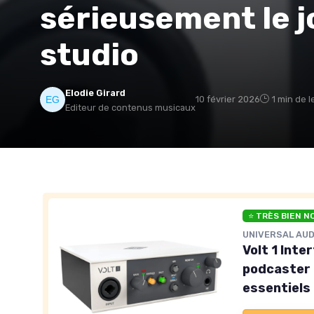
sérieusement le 
studio
Elodie Girard
10 février 2026
1 min de l
Editeur de contenus musicaux
⭐ TRÈS BIEN N
UNIVERSAL AUD
Volt 1 Inte
podcaster 
essentiels