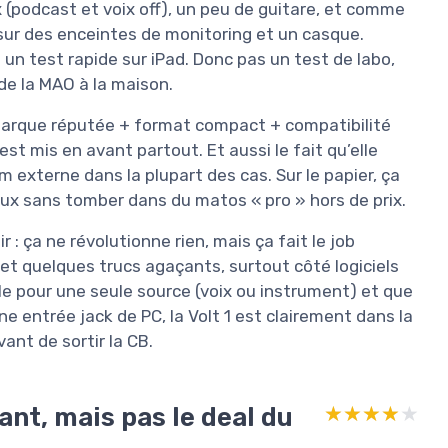
oix (podcast et voix off), un peu de guitare, et comme
 sur des enceintes de monitoring et un casque.
n test rapide sur iPad. Donc pas un test de labo,
de la MAO à la maison.
 marque réputée + format compact + compatibilité
t mis en avant partout. Et aussi le fait qu’elle
m externe dans la plupart des cas. Sur le papier, ça
ux sans tomber dans du matos « pro » hors de prix.
: ça ne révolutionne rien, mais ça fait le job
et quelques trucs agaçants, surtout côté logiciels
ple pour une seule source (voix ou instrument) et que
e entrée jack de PC, la Volt 1 est clairement dans la
vant de sortir la CB.
ant, mais pas le deal du
★★★★★
★★★★★