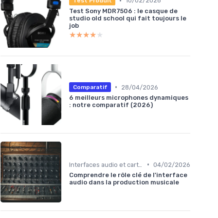
•
10/02/2026
Test Produit
Test Sony MDR7506 : le casque de
studio old school qui fait toujours le
job
★★★★★
★★★★★
•
28/04/2026
Comparatif
6 meilleurs microphones dynamiques
: notre comparatif (2026)
•
Interfaces audio et cartes son
04/02/2026
Comprendre le rôle clé de l'interface
audio dans la production musicale