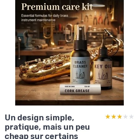
Un design simple,
★★★★★
★★★★★
pratique, mais un peu
cheap sur certains