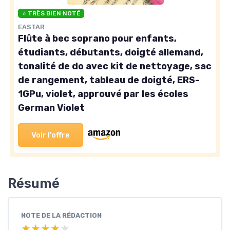
⭐ TRÈS BIEN NOTÉ
EASTAR
Flûte à bec soprano pour enfants,
étudiants, débutants, doigté allemand,
tonalité de do avec kit de nettoyage, sac
de rangement, tableau de doigté, ERS-
1GPu, violet, approuvé par les écoles
German Violet
Voir l'offre
Résumé
NOTE DE LA RÉDACTION
★★★★★
★★★★★