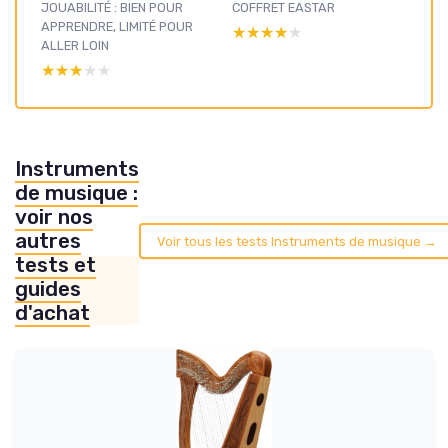
JOUABILITÉ : BIEN POUR
COFFRET EASTAR
APPRENDRE, LIMITÉ POUR
★★★★★
★★★★★
ALLER LOIN
★★★★★
★★★★★
Instruments
de musique :
voir nos
autres
Voir tous les tests Instruments de musique →
tests et
guides
d'achat