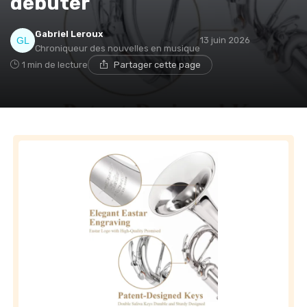
débuter
Gabriel Leroux
13 juin 2026
Chroniqueur des nouvelles en musique
1 min de lecture
Partager cette page