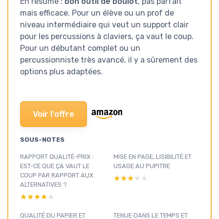
En résumé :
bon outil de boulot
, pas parfait
mais efficace. Pour un élève ou un prof de
niveau intermédiaire qui veut un support clair
pour les percussions à claviers, ça vaut le coup.
Pour un débutant complet ou un
percussionniste très avancé, il y a sûrement des
options plus adaptées.
Voir l'offre
SOUS-NOTES
RAPPORT QUALITÉ-PRIX :
MISE EN PAGE, LISIBILITÉ ET
EST-CE QUE ÇA VAUT LE
USAGE AU PUPITRE
COUP PAR RAPPORT AUX
★★★★★
★★★★★
ALTERNATIVES ?
★★★★★
★★★★★
QUALITÉ DU PAPIER ET
TENUE DANS LE TEMPS ET