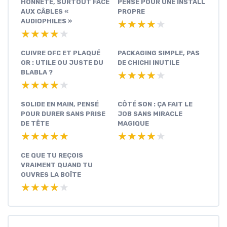
HONNÊTE, SURTOUT FACE
PENSÉ POUR UNE INSTALL
AUX CÂBLES «
PROPRE
AUDIOPHILES »
★★★★★
★★★★★
★★★★★
★★★★★
CUIVRE OFC ET PLAQUÉ
PACKAGING SIMPLE, PAS
OR : UTILE OU JUSTE DU
DE CHICHI INUTILE
BLABLA ?
★★★★★
★★★★★
★★★★★
★★★★★
SOLIDE EN MAIN, PENSÉ
CÔTÉ SON : ÇA FAIT LE
POUR DURER SANS PRISE
JOB SANS MIRACLE
DE TÊTE
MAGIQUE
★★★★★
★★★★★
★★★★★
★★★★★
CE QUE TU REÇOIS
VRAIMENT QUAND TU
OUVRES LA BOÎTE
★★★★★
★★★★★