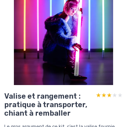
Valise et rangement :
★★★★★
★★★★★
pratique à transporter,
chiant à remballer
Le gros argument de ce kit, c’est la valise fournie.