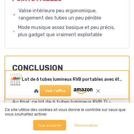
Valise intérieure peu ergonomique,
rangement des tubes un peu pénible
Mode musique assez basique et peu précis,
plus gadget que vraiment exploitable
CONCLUSION
NOTE DE LA RÉDACTION
Lot de 6 tubes lumineux RVB portables avec étui - 5000 mAh - Fonctionne avec piles - Pour studio vidéo LED, photographie, danse DJ, fête, scène, cabine photo
★★★★★
★★★★★
🔥
Voir l'offre
Au final, ce lot de 6 tubes lumineux RVB TL-
130C, c’est un kit qui fait le job sans trop de
Ce site utilise des cookies et vous donne le contrôle sur ceux que
vous souhaitez activer
chichis. Tu as de la lumière, beaucoup d’effets,
une autonomie correcte, une vraie facilité de
Tout accepter
Personnaliser
transport avec la valise, et la possibilité de tout