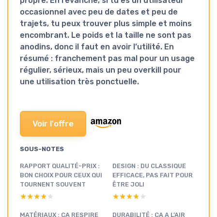
propre. En revanche, si tu es un utilisateur
occasionnel avec peu de dates et peu de
trajets, tu peux trouver plus simple et moins
encombrant. Le poids et la taille ne sont pas
anodins, donc il faut en avoir l’utilité. En
résumé :
franchement pas mal
pour un usage
régulier, sérieux, mais un peu overkill pour
une utilisation très ponctuelle.
Voir l'offre
SOUS-NOTES
RAPPORT QUALITÉ-PRIX :
DESIGN : DU CLASSIQUE
BON CHOIX POUR CEUX QUI
EFFICACE, PAS FAIT POUR
TOURNENT SOUVENT
ÊTRE JOLI
★★★★★
★★★★★
★★★★★
★★★★★
MATÉRIAUX : ÇA RESPIRE
DURABILITÉ : ÇA A L’AIR