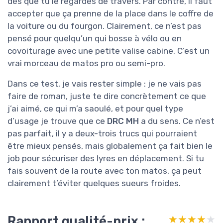
dès que tu le regardes de travers. Par contre, il faut
accepter que ça prenne de la place dans le coffre de
la voiture ou du fourgon. Clairement, ce n’est pas
pensé pour quelqu’un qui bosse à vélo ou en
covoiturage avec une petite valise cabine. C’est un
vrai morceau de matos pro ou semi-pro.
Dans ce test, je vais rester simple : je ne vais pas
faire de roman, juste te dire concrètement ce que
j’ai aimé, ce qui m’a saoulé, et pour quel type
d’usage je trouve que ce
DRC MH
a du sens. Ce n’est
pas parfait, il y a deux-trois trucs qui pourraient
être mieux pensés, mais globalement ça fait bien le
job pour sécuriser des lyres en déplacement. Si tu
fais souvent de la route avec ton matos, ça peut
clairement t’éviter quelques sueurs froides.
Rapport qualité-prix :
★★★★★
★★★★★