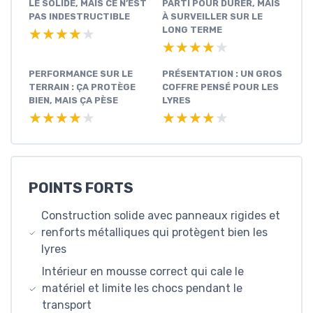
LE SOLIDE, MAIS CE N’EST
PARTI POUR DURER, MAIS
PAS INDESTRUCTIBLE
À SURVEILLER SUR LE
LONG TERME
★★★★★
★★★★★
★★★★★
★★★★★
PERFORMANCE SUR LE
PRÉSENTATION : UN GROS
TERRAIN : ÇA PROTÈGE
COFFRE PENSÉ POUR LES
BIEN, MAIS ÇA PÈSE
LYRES
★★★★★
★★★★★
★★★★★
★★★★★
POINTS FORTS
Construction solide avec panneaux rigides et
renforts métalliques qui protègent bien les
lyres
Intérieur en mousse correct qui cale le
matériel et limite les chocs pendant le
transport