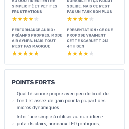
AU QUOTIDIEN : ENTRE
DURABILITÉ : ÇA PARAÎT
SIMPLICITÉ ET PETITES
SOLIDE, MAIS CE N’EST
FRUSTRATIONS
PAS UN TANK NON PLUS
★★★★★
★★★★★
★★★★★
★★★★★
PERFORMANCE AUDIO :
PRÉSENTATION : CE QUE
PRÉAMPS PROPRES, MODE
PROPOSE VRAIMENT
AIR SYMPA, MAIS TOUT
CETTE SCARLETT 2I2
N’EST PAS MAGIQUE
4TH GEN
★★★★★
★★★★★
★★★★★
★★★★★
POINTS FORTS
Qualité sonore propre avec peu de bruit de
fond et assez de gain pour la plupart des
micros dynamiques
Interface simple à utiliser au quotidien :
potards clairs, anneaux LED pratiques,