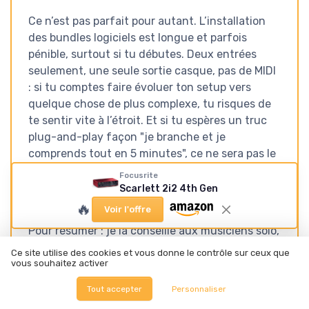
Ce n’est pas parfait pour autant. L’installation
des bundles logiciels est longue et parfois
pénible, surtout si tu débutes. Deux entrées
seulement, une seule sortie casque, pas de MIDI
: si tu comptes faire évoluer ton setup vers
quelque chose de plus complexe, tu risques de
te sentir vite à l’étroit. Et si tu espères un truc
plug-and-play façon "je branche et je
comprends tout en 5 minutes", ce ne sera pas le
cas, surtout côté logiciels type Ableton ou Pro
Focusrite
Tools Intro qui demandent un minimum
Scarlett 2i2 4th Gen
d’apprentissage.
🔥
Voir l'offre
Pour résumer : je la conseille aux musiciens solo,
créateurs de contenu, podcasteurs à deux
Ce site utilise des cookies et vous donne le contrôle sur ceux que
micros et débutants sérieux qui veulent une
vous souhaitez activer
base propre pour bosser chez eux. Si tu es déjà
Tout accepter
Personnaliser
bien équipé, ou si tu sais que tu auras besoin de