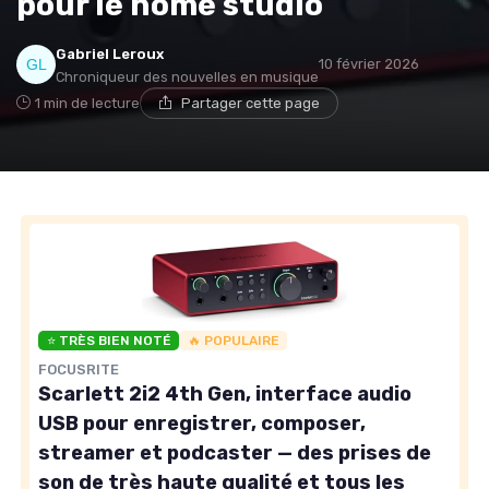
pour le home studio
Gabriel Leroux
10 février 2026
Chroniqueur des nouvelles en musique
1 min de lecture
Partager cette page
⭐ TRÈS BIEN NOTÉ
🔥 POPULAIRE
FOCUSRITE
Scarlett 2i2 4th Gen, interface audio
USB pour enregistrer, composer,
streamer et podcaster — des prises de
son de très haute qualité et tous les