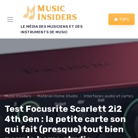
Panneau de gestion des cookies
TOPs
LE MÉDIA DES MUSICIENS ET DES
INSTRUMENTS DE MUSIC
Music Insiders
Matériel Home Studio
Interfaces audio et cartes s
Test Focusrite Scarlett 2i2
4th Gen : la petite carte son
qui fait (presque) tout bien