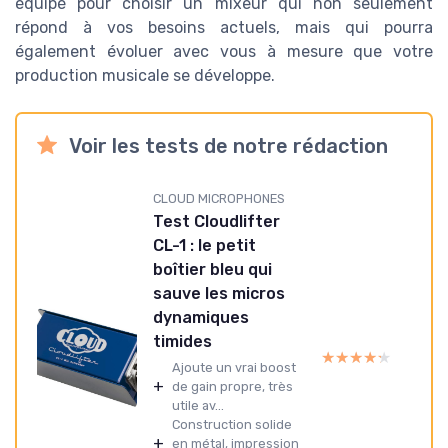
équipé pour choisir un mixeur qui non seulement
répond à vos besoins actuels, mais qui pourra
également évoluer avec vous à mesure que votre
production musicale se développe.
Voir les tests de notre rédaction
CLOUD MICROPHONES
Test Cloudlifter
CL-1 : le petit
boîtier bleu qui
sauve les micros
dynamiques
timides
★★★★★
★★★★★
Ajoute un vrai boost
+
de gain propre, très
utile av...
Construction solide
+
en métal, impression