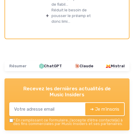
de fiabil...
Réduit le besoin de
+
pousser le préamp et
donc limi...
Résumer
ChatGPT
Claude
Mistral
Recevez les dernières actualités de
Music Insiders
➔ Je m'inscris
*
En remplissant ce formulaire, j’accepte d’être contacté(e) à
des fins commerciales par Music Insiders et ses partenaires.