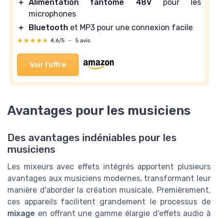
＋
Alimentation fantôme 48V
pour les
microphones
＋
Bluetooth
et MP3 pour une connexion facile
★★★★★
★★★★★
4,6/5
—
5 avis
Voir l'offre
Avantages pour les musiciens
Des avantages indéniables pour les
musiciens
Les mixeurs avec effets intégrés apportent plusieurs
avantages aux musiciens modernes, transformant leur
manière d'aborder la création musicale. Premièrement,
ces appareils facilitent grandement le processus de
mixage
en offrant une gamme élargie d'effets audio à