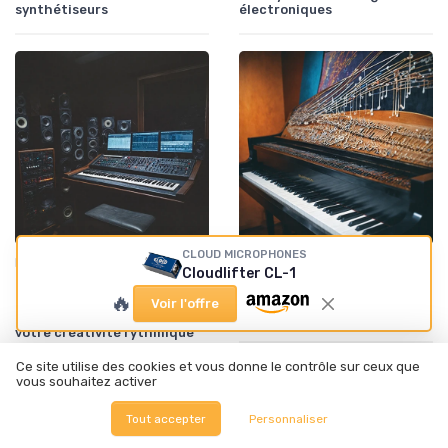
synthétiseurs
électroniques
CLOUD MICROPHONES
•
•
Batteries et percussions électroniques
11/03/2026
Claviers et synthétiseurs
08/09/2025
Cloudlifter CL-1
Pads de percussion
Les secrets des pianos
🔥
modernes : comment
numériques : une révolution
Voir l'offre
transformer votre jeu et
musicale
votre créativité rythmique
Ce site utilise des cookies et vous donne le contrôle sur ceux que
vous souhaitez activer
Tout accepter
Personnaliser