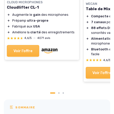
CLOUD MICROPHONES
WECAN
Cloudlifter CL-1
Table de Mixa
＋
Augmente le
gain
des microphones
＋
Compacte
et 
＋
Prépamp
ultra-propre
＋
7 canaux
pour 
＋
Fabriqué aux
USA
＋
88 effets DSP
＋
Améliore la
clarté
des enregistrements
sonorités vari
★★★★★
★★★★★
4,6/5
—
4071 avis
＋
Alimentation
microphones
＋
Bluetooth
et 
Voir l'offre
facile
★★★★★
★★★★★
4,6/5
Voir l'offre
SOMMAIRE