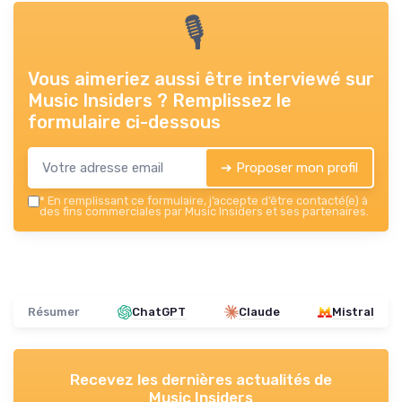
🎙
Vous aimeriez aussi être interviewé sur
Music Insiders
? Remplissez le
formulaire ci-dessous
➔ Proposer mon profil
*
En remplissant ce formulaire, j’accepte d’être contacté(e) à
des fins commerciales par Music Insiders et ses partenaires.
Résumer
ChatGPT
Claude
Mistral
Recevez les dernières actualités de
Music Insiders