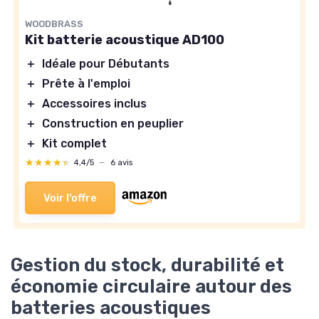
WOODBRASS
Kit batterie acoustique AD100
＋
Idéale pour Débutants
＋
Prête à l'emploi
＋
Accessoires inclus
＋
Construction en peuplier
＋
Kit complet
★★★★★
★★★★★
4,4/5
—
6 avis
Voir l'offre
Gestion du stock, durabilité et
économie circulaire autour des
batteries acoustiques