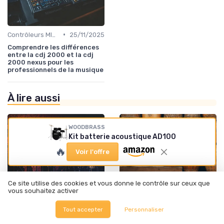
•
Contrôleurs MIDI et samplers
25/11/2025
Comprendre les différences
entre la cdj 2000 et la cdj
2000 nexus pour les
professionnels de la musique
À lire aussi
WOODBRASS
Kit batterie acoustique AD100
🔥
Voir l'offre
Ce site utilise des cookies et vous donne le contrôle sur ceux que
vous souhaitez activer
Tout accepter
Personnaliser
•
•
Batteries et percussions électroniques
08/09/2025
Batteries et percussions électroniques
08/09/2025