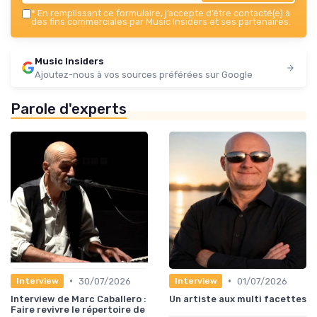
*
En remplissant ce formulaire, j’accepte d’être contacté(e) à
des fins commerciales par Music Insiders et ses partenaires.
Music Insiders
Ajoutez-nous à vos sources préférées sur Google
Parole d'experts
•
•
30/07/2026
01/07/2026
Interview
Interview
Interview de Marc Caballero :
Un artiste aux multi facettes
Faire revivre le répertoire de