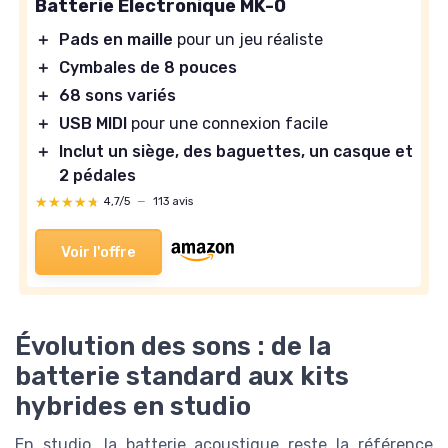
Batterie Electronique MK-0
＋
Pads en maille
pour un jeu réaliste
＋
Cymbales de 8 pouces
＋
68 sons variés
＋
USB MIDI
pour une connexion facile
＋
Inclut un siège, des baguettes, un casque et
2 pédales
★★★★★
★★★★★
4,7/5
—
113 avis
Voir l'offre
Évolution des sons : de la
batterie standard aux kits
hybrides en studio
En studio, la batterie acoustique reste la référence