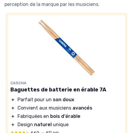
perception de la marque par les musiciens.
CASCHA
Baguettes de batterie en érable 7A
＋
Parfait pour un
son doux
＋
Convient aux musiciens
avancés
＋
Fabriquées en
bois d'érable
＋
Design
naturel
unique
★★★★★
★★★★★
4,4/5
—
437 avis