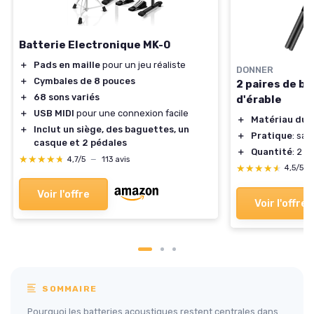
Batterie Electronique MK-0
＋
Pads en maille
pour un jeu réaliste
DONNER
＋
Cymbales de 8 pouces
2 paires de b
＋
68 sons variés
d'érable
＋
USB MIDI
pour une connexion facile
＋
Matériau dur
＋
Inclut un siège, des baguettes, un
＋
Pratique
: sac
casque et 2 pédales
＋
Quantité
: 2 p
★★★★★
★★★★★
4,7/5
—
113 avis
★★★★★
★★★★★
4,5/5
Voir l'offre
Voir l'offre
SOMMAIRE
Pourquoi les batteries acoustiques restent centrales dans