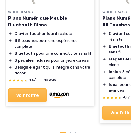
WOODBRASS
WOODBRASS
Piano Numérique Meuble
Piano Numériq
Bluetooth Blanc
88 Touches
＋
Clavier toucher lourd
réaliste
＋
Clavier touch
réaliste
＋
88 touches
pour une expérience
complète
＋
Bluetooth
int
sans fil
＋
Bluetooth
pour une connectivité sans fil
＋
Élégant
et mo
＋
3 pédales
incluses pour un jeu expressif
blanc
＋
Design élégant
qui s'intègre dans votre
＋
Inclus
: 3 péd
décor
complète
★★★★★
★★★★★
4,5/5
—
18 avis
＋
Idéal
pour déb
avancés
Voir l'offre
★★★★★
★★★★★
4,5/5
Voir l'offre