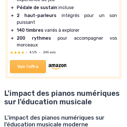
＋
Pédale de sustain
incluse
＋
2 haut-parleurs
intégrés pour un son
puissant
＋
140 timbres
variés à explorer
＋
200 rythmes
pour accompagner vos
morceaux
★★★★★
★★★★★
4,1/5
—
245 avis
Voir l'offre
L'impact des pianos numériques
sur l'éducation musicale
L'impact des pianos numériques sur
l'éducation musicale moderne