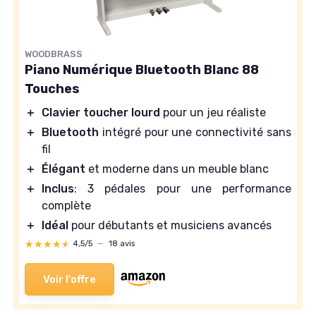
WOODBRASS
Piano Numérique Bluetooth Blanc 88
Touches
＋
Clavier toucher lourd
pour un jeu réaliste
＋
Bluetooth
intégré pour une connectivité sans
fil
＋
Élégant
et moderne dans un meuble blanc
＋
Inclus
: 3 pédales pour une performance
complète
＋
Idéal
pour débutants et musiciens avancés
★★★★★
★★★★★
4,5/5
—
18 avis
Voir l'offre