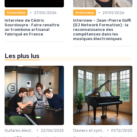
•
•
27/05/2026
29/01/2026
Interview
Interview
Interview de Cédric
Interview - Jean-Pierre Goffi
Sourdouyre : Faire renaître
(DJ Network Formation) : la
un trombone artisanal
reconnaissance des
fabriqué en France
compétences dans les
musiques électroniques
Les plus lus
•
•
Guitares électriques et acoustiques
22/06/2025
Claviers et synthétiseurs
01/12/2025