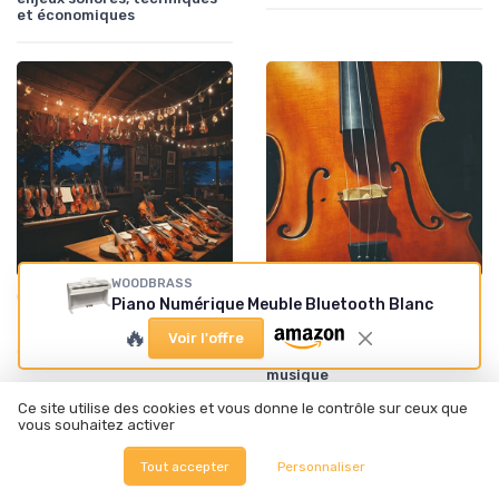
et économiques
WOODBRASS
•
•
Guitares électriques et acoustiques
07/09/2025
Guitares électriques et acoustiques
07/03/2026
Piano Numérique Meuble Bluetooth Blanc
L'univers fascinant des altos
Violoncelles et lutherie
🔥
Voir l'offre
d’exception : comprendre
l’instrument au cœur de la
musique
Ce site utilise des cookies et vous donne le contrôle sur ceux que
vous souhaitez activer
Tout accepter
Personnaliser