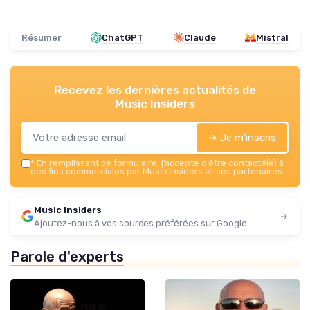
Résumer
ChatGPT
Claude
Mistral
Recevez les dernières actualités de
Music Insiders
➔ Je m'inscris
*
En remplissant ce formulaire, j’accepte d’être contacté(e) à
des fins commerciales par Music Insiders et ses partenaires.
Music Insiders
Ajoutez-nous à vos sources préférées sur Google
Parole d'experts