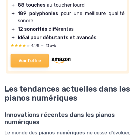
＋
88 touches
au toucher lourd
＋
189 polyphonies
pour une meilleure qualité
sonore
＋
12 sonorités
différentes
＋
Idéal pour débutants et avancés
★★★★★
★★★★★
4,1/5
—
13 avis
Voir l'offre
Les tendances actuelles dans les
pianos numériques
Innovations récentes dans les pianos
numériques
Le monde des
pianos numériques
ne cesse d'évoluer,