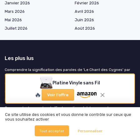
Janvier 2026
Février 2026
Mars 2026
Avril 2026
Mai 2026
Juin 2026
Juillet 2026
Août 2026
Les plus lus
Comprendre la signification des paroles de 'Le Chant des Cygnes' par
Indochine
Platine Vinyle sans Fil
Comment ajouter une musique absente sur Instagram
Comparaison entre Tidal et Spotify : quel service de streaming choisir ?
🔥
Voir l'offre
Les différences fascinantes entre le violoncelle et la contrebasse
Comprendre les paroles de 'Foule sentimentale' : une analyse
Ce site utilise des cookies et vous donne le contrôle sur ceux que
vous souhaitez activer
Les derniers articles
Tout accepter
Personnaliser
Bien choisir un flight case DJ pour protéger sa régie et ses contrôleurs