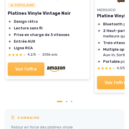
🔥 POPULAIRE
MERSOCO
Platines Vinyle Vintage Noir
Platine Vinyl
＋
Design rétro
＋
Bluetooth
pou
＋
Lecture sans fil
＋
2 Haut-parle
＋
Prise en charge de 3 vitesses
meilleure qual
＋
Entrée AUX
＋
Trois vitesse
＋
Ligne RCA
＋
Multiple opti
★★★★★
★★★★★
Aux-in, Sortie
4,2/5
—
2056 avis
＋
Portable
pour 
★★★★★
★★★★★
4,3/5
Voir l'offre
Voir l'offre
SOMMAIRE
Retour en force des platines vinyle