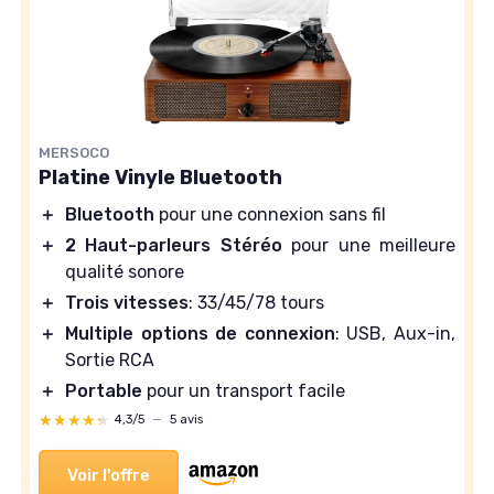
MERSOCO
Platine Vinyle Bluetooth
＋
Bluetooth
pour une connexion sans fil
＋
2 Haut-parleurs Stéréo
pour une meilleure
qualité sonore
＋
Trois vitesses
: 33/45/78 tours
＋
Multiple options de connexion
: USB, Aux-in,
Sortie RCA
＋
Portable
pour un transport facile
★★★★★
★★★★★
4,3/5
—
5 avis
Voir l'offre