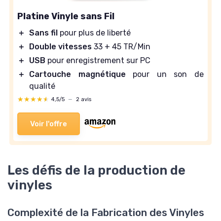
Platine Vinyle sans Fil
＋
Sans fil
pour plus de liberté
＋
Double vitesses
33 + 45 TR/Min
＋
USB
pour enregistrement sur PC
＋
Cartouche magnétique
pour un son de
qualité
★★★★★
★★★★★
4,5/5
—
2 avis
Voir l'offre
Les défis de la production de
vinyles
Complexité de la Fabrication des Vinyles