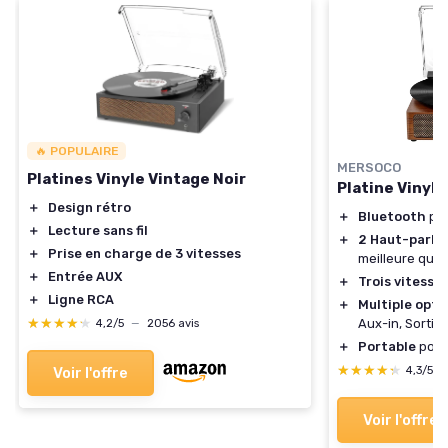
🔥 POPULAIRE
MERSOCO
Platines Vinyle Vintage Noir
Platine Vinyl
＋
Design rétro
＋
Bluetooth
pou
＋
Lecture sans fil
＋
2 Haut-parle
＋
Prise en charge de 3 vitesses
meilleure qual
＋
Entrée AUX
＋
Trois vitesse
＋
Ligne RCA
＋
Multiple opti
★★★★★
★★★★★
Aux-in, Sortie
4,2/5
—
2056 avis
＋
Portable
pour 
★★★★★
★★★★★
4,3/5
Voir l'offre
Voir l'offre