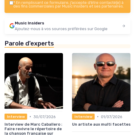
*
En remplissant ce formulaire, j’accepte d’être contacté(e) à
des fins commerciales par Music Insiders et ses partenaires.
Music Insiders
Ajoutez-nous à vos sources préférées sur Google
Parole d'experts
•
•
30/07/2026
01/07/2026
Interview
Interview
Interview de Marc Caballero :
Un artiste aux multi facettes
Faire revivre le répertoire de
la chanson française sur