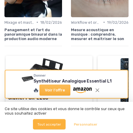
•
•
Mixage et mastering
18/02/2026
Workflow et organisation studio
19/02/2026
Panagement et l’art du
Mesure acoustique en
panoramique binaural dans la
musique : comprendre,
production audio moderne
mesurer et maîtriser le son
Donner
Synthétiseur Analogique Essential L1
🔥
Voir l'offre
YAMAHA
Clavier PSR-E283
＋
410 sonorités
d'instruments
Ce site utilise des cookies et vous donne le contrôle sur ceux que
＋
150 styles
d'accompagnement
vous souhaitez activer
＋
122 morceaux
intégrés
Tout accepter
Personnaliser
＋
2 cours en ligne
avec un professeur
BEHRINGER