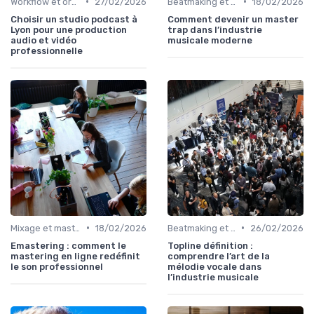
•
•
Workflow et organisation studio
27/02/2026
Beatmaking et composition
18/02/2026
Choisir un studio podcast à
Comment devenir un master
Lyon pour une production
trap dans l’industrie
audio et vidéo
musicale moderne
professionnelle
•
•
Mixage et mastering
18/02/2026
Beatmaking et composition
26/02/2026
Emastering : comment le
Topline définition :
mastering en ligne redéfinit
comprendre l’art de la
le son professionnel
mélodie vocale dans
l’industrie musicale