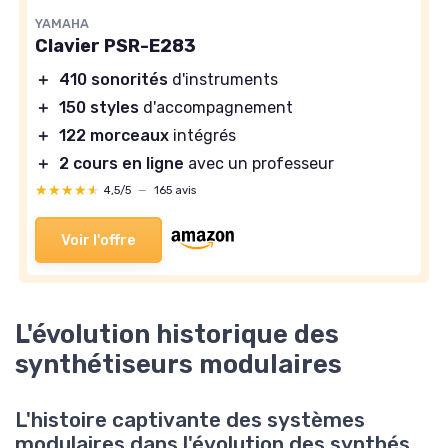
YAMAHA
Clavier PSR-E283
＋
410 sonorités
d'instruments
＋
150 styles
d'accompagnement
＋
122 morceaux
intégrés
＋
2 cours en ligne
avec un professeur
★★★★★
★★★★★
4,5/5
—
165 avis
Voir l'offre
L'évolution historique des
synthétiseurs modulaires
L'histoire captivante des systèmes
modulaires dans l'évolution des synthés