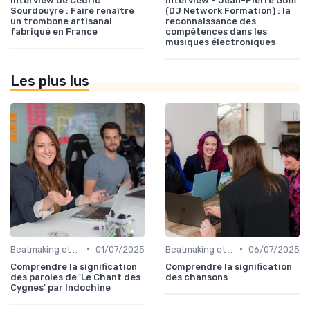
Interview de Cédric
Interview - Jean-Pierre Goffi
Sourdouyre : Faire renaître
(DJ Network Formation) : la
un trombone artisanal
reconnaissance des
fabriqué en France
compétences dans les
musiques électroniques
Les plus lus
•
•
Beatmaking et composition
01/07/2025
Beatmaking et composition
06/07/2025
Comprendre la signification
Comprendre la signification
des paroles de 'Le Chant des
des chansons
Cygnes' par Indochine