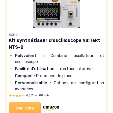
KORG
Kit synthétiseur d'oscilloscope Nu:Tekt
NTS-2
＋
Polyvalent
: Combine oscillateur et
oscilloscope
＋
Facilité d'utilisation
: Interface intuitive
＋
Compact
: Prend peu de place
＋
Personnalisable
: Options de configuration
avancées
★★★★★
★★★★★
4,4/5
—
88 avis
Voir l'offre