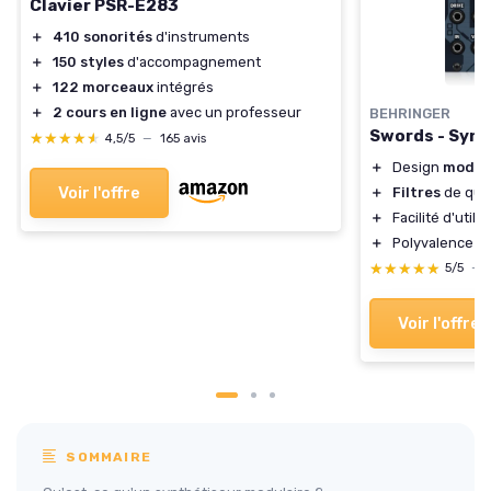
Clavier PSR-E283
＋
410 sonorités
d'instruments
＋
150 styles
d'accompagnement
＋
122 morceaux
intégrés
＋
2 cours en ligne
avec un professeur
BEHRINGER
Swords - Synt
★★★★★
★★★★★
4,5/5
—
165 avis
＋
Design
modul
Voir l'offre
＋
Filtres
de qual
＋
Facilité d'utili
＋
Polyvalence s
★★★★★
★★★★★
5/5
—
Voir l'offre
SOMMAIRE