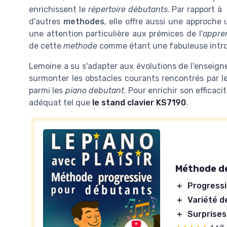
enrichissent le
répertoire débutants
. Par rapport à
d'autres
methodes
, elle offre aussi une approche
une attention particulière aux prémices de l'
appre
de cette
methode
comme étant une fabuleuse intro
Lemoine a su s'adapter aux évolutions de l'enseign
surmonter les obstacles courants rencontrés par l
parmi les
piano debutant
. Pour enrichir son efficacit
adéquat tel que
le stand clavier KS7190
.
Méthode de
＋
Progress
＋
Variété d
＋
Surprises