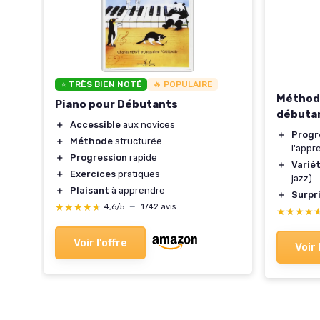
⭐ TRÈS BIEN NOTÉ
🔥 POPULAIRE
s
Méthode
Piano pour Débutants
débuta
＋
Accessible
aux novices
＋
Progr
＋
Méthode
structurée
l'appr
＋
Progression
rapide
＋
Variét
＋
Exercices
pratiques
jazz)
＋
Plaisant
à apprendre
＋
Surpr
★★★★★
★★★★★
4,6/5
—
1742 avis
★★★★
★★★★
Voir l'offre
Voir 