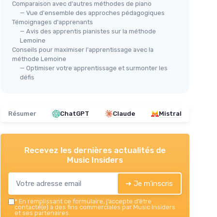
Comparaison avec d'autres méthodes de piano
— Vue d'ensemble des approches pédagogiques
Témoignages d'apprenants
— Avis des apprentis pianistes sur la méthode
Lemoine
Conseils pour maximiser l'apprentissage avec la
⭐ 
sique
50 Partitions Piano Débutants
méthode Lemoine
— Optimiser votre apprentissage et surmonter les
Pia
＋
Adapté aux débutants
défis
débutants
＋
Progression en douceur
＋
＋
Divisé en 3 niveaux de difficulté
＋
un
＋
Guide musical incontournable
＋
Résumer
ChatGPT
Claude
Mistral
★★★★★
★★★★★
＋
4,5/5
—
4 avis
＋
★★
★★
Voir l'offre
s pour un
Recevez les dernières actualités de
Music Insiders
➔ Je m'inscris
*
En remplissant ce formulaire, j’accepte d’être
contacté(e) à des fins commerciales par Music Insiders
et ses partenaires.