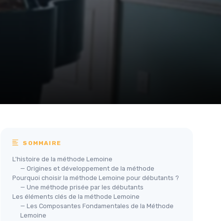
SOMMAIRE
L'histoire de la méthode Lemoine
— Origines et développement de la méthode
Pourquoi choisir la méthode Lemoine pour débutants ?
— Une méthode prisée par les débutants
Les éléments clés de la méthode Lemoine
— Les Composantes Fondamentales de la Méthode
Lemoine