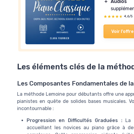
＋
Audios 
supplémen
★★★★★
★★★★★
4,6/5
Voir l'offre
Les éléments clés de la méth
Les Composantes Fondamentales de l
La méthode Lemoine pour débutants offre une appr
pianistes en quête de solides bases musicales. V
incontournable :
Progression en Difficultés Graduées :
La m
accueillant les novices au piano grâce à de