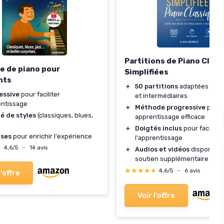
Partitions de Piano Clas
 de piano pour
Simplifiées
nts
＋
50 partitions
adaptées aux 
essive
pour faciliter
et intermédiaires
entissage
＋
Méthode progressive
pour 
é de styles
(classiques, blues,
apprentissage efficace
＋
Doigtés inclus
pour faciliter
ises
pour enrichir l'expérience
l'apprentissage
★
★
4,6/5
—
14 avis
＋
Audios et vidéos
disponible
soutien supplémentaire
★★★★★
★★★★★
4,6/5
—
6 avis
l'offre
Voir l'offre