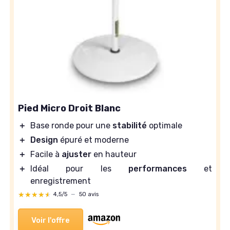
Pied Micro Droit Blanc
＋
Base ronde pour une
stabilité
optimale
＋
Design
épuré et moderne
＋
Facile à
ajuster
en hauteur
＋
Idéal pour les
performances
et
enregistrement
★★★★★
★★★★★
4,5/5
—
50 avis
Voir l'offre