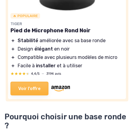
🔥 POPULAIRE
TIGER
Pied de Microphone Rond Noir
＋
Stabilité
améliorée avec sa base ronde
＋
Design
élégant
en noir
＋
Compatible avec plusieurs modèles de micro
＋
Facile à
installer
et à utiliser
★★★★★
★★★★★
4,4/5
—
3194 avis
Voir l'offre
Pourquoi choisir une base ronde
?