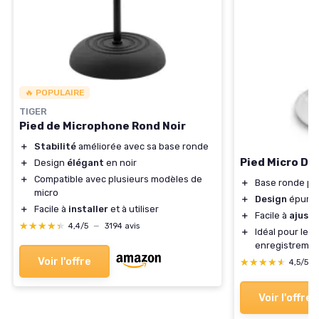
🔥 POPULAIRE
TIGER
Pied de Microphone Rond Noir
＋
Stabilité
améliorée avec sa base ronde
Pied Micro Dro
＋
Design
élégant
en noir
＋
Compatible avec plusieurs modèles de
＋
Base ronde p
micro
＋
Design
épuré 
＋
Facile à
installer
et à utiliser
＋
Facile à
ajuste
★★★★★
★★★★★
4,4/5
—
3194 avis
＋
Idéal pour les
enregistreme
Voir l'offre
★★★★★
★★★★★
4,5/5
Voir l'offre