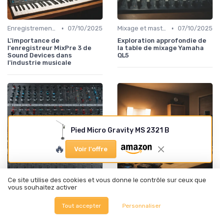
•
•
Enregistrement et prise de son
07/10/2025
Mixage et mastering
07/10/2025
L'importance de
Exploration approfondie de
l'enregistreur MixPre 3 de
la table de mixage Yamaha
Sound Devices dans
QL5
l'industrie musicale
Pied Micro Gravity MS 2321 B
🔥
Voir l'offre
Ce site utilise des cookies et vous donne le contrôle sur ceux que
•
•
Mixage et mastering
06/10/2025
Enregistrement et prise de son
06/10/2025
vous souhaitez activer
Comprendre la table de
Optimisez vos
Tout accepter
Personnaliser
mixage Yamaha CL5
enregistrements avec
l'enregistreur Zoom H5