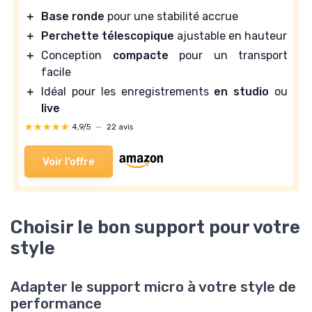
＋
Base ronde
pour une stabilité accrue
＋
Perchette télescopique
ajustable en hauteur
＋
Conception
compacte
pour un transport
facile
＋
Idéal pour les enregistrements
en studio
ou
live
★★★★★
★★★★★
4,9/5
—
22 avis
Voir l'offre
Choisir le bon support pour votre
style
Adapter le support micro à votre style de
performance