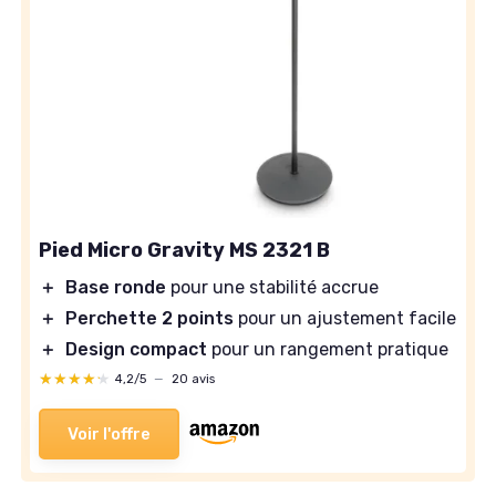
Pied Micro Gravity MS 2321 B
＋
Base ronde
pour une stabilité accrue
＋
Perchette 2 points
pour un ajustement facile
＋
Design compact
pour un rangement pratique
★★★★★
★★★★★
4,2/5
—
20 avis
Voir l'offre