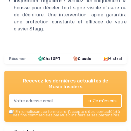
Inspection régulière :
Vérifiez périodiquement la
housse pour déceler tout signe visible d'usure ou
de déchirure. Une intervention rapide garantira
une protection constante et efficace de votre
clavier Stagg.
Résumer
ChatGPT
Claude
Mistral
Recevez les dernières actualités de
Music Insiders
➔ Je m'inscris
*
En remplissant ce formulaire, j’accepte d’être contacté(e) à
des fins commerciales par Music Insiders et ses partenaires.