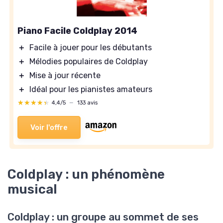
Piano Facile Coldplay 2014
＋
Facile à jouer pour les débutants
＋
Mélodies populaires de Coldplay
＋
Mise à jour récente
＋
Idéal pour les pianistes amateurs
★★★★★
★★★★★
4,4/5
—
133 avis
Voir l'offre
Coldplay : un phénomène
musical
Coldplay : un groupe au sommet de ses