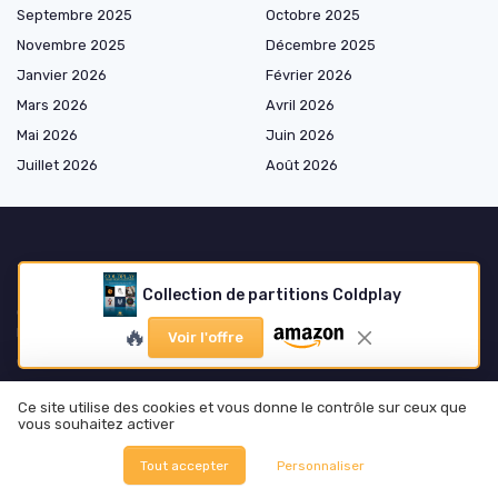
Septembre 2025
Octobre 2025
Novembre 2025
Décembre 2025
Janvier 2026
Février 2026
Mars 2026
Avril 2026
Mai 2026
Juin 2026
Juillet 2026
Août 2026
Les plus lus
Collection de partitions Coldplay
Comprendre la signification des paroles de 'Le Chant des Cygnes' par
🔥
Indochine
Voir l'offre
Comment ajouter une musique absente sur Instagram
Comparaison entre Tidal et Spotify : quel service de streaming choisir ?
Ce site utilise des cookies et vous donne le contrôle sur ceux que
Les différences fascinantes entre le violoncelle et la contrebasse
vous souhaitez activer
Comprendre les paroles de 'Foule sentimentale' : une analyse
Tout accepter
Personnaliser