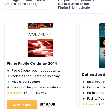
Éclairage innovant avec la
L'impact de la cellule 2M
lumière led fx par adj
Black d'Ortofon sur
l'industrie musicale
Piano Facile Coldplay 2014
＋
Facile à jouer pour les débutants
Collection de
＋
Mélodies populaires de Coldplay
＋
Mise à jour récente
＋
Idéal pour
pia
＋
Idéal pour les pianistes amateurs
＋
Comprend les
★★★★★
★★★★★
＋
Parfait pour le
4,4/5
—
133 avis
＋
Facilite l'
des m
★★★★★
★★★★★
4,7/5
—
Voir l'offre