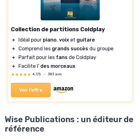
Collection de partitions Coldplay
＋
Idéal pour
piano
,
voix
et
guitare
＋
Comprend les
grands succès
du groupe
＋
Parfait pour les
fans
de Coldplay
＋
Facilite l'
des morceaux
★★★★★
★★★★★
4,7/5
—
383 avis
Voir l'offre
Wise Publications : un éditeur de
référence