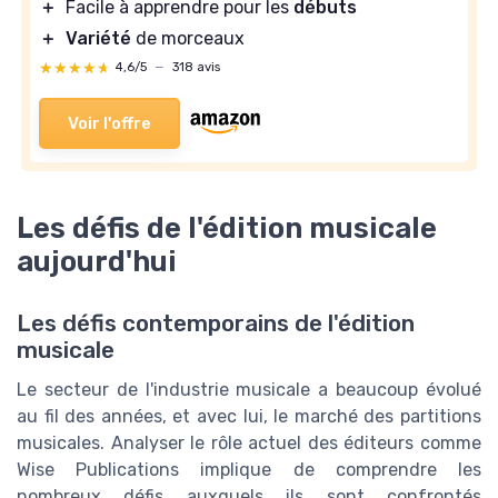
＋
Facile à apprendre pour les
débuts
＋
Variété
de morceaux
★★★★★
★★★★★
4,6/5
—
318 avis
Voir l'offre
Les défis de l'édition musicale
aujourd'hui
Les défis contemporains de l'édition
musicale
Le secteur de l'industrie musicale a beaucoup évolué
au fil des années, et avec lui, le marché des partitions
musicales. Analyser le rôle actuel des éditeurs comme
Wise Publications implique de comprendre les
nombreux défis auxquels ils sont confrontés