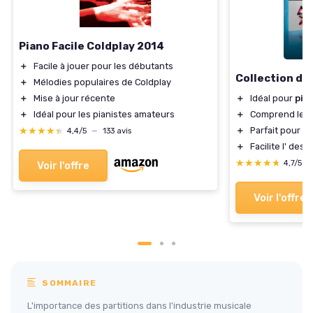
Piano Facile Coldplay 2014
＋
Facile à jouer pour les débutants
Collection de
＋
Mélodies populaires de Coldplay
＋
Mise à jour récente
＋
Idéal pour
pia
＋
Idéal pour les pianistes amateurs
＋
Comprend les
★★★★★
★★★★★
＋
Parfait pour le
4,4/5
—
133 avis
＋
Facilite l'
des m
★★★★★
★★★★★
4,7/5
—
Voir l'offre
Voir l'offre
SOMMAIRE
L'importance des partitions dans l'industrie musicale