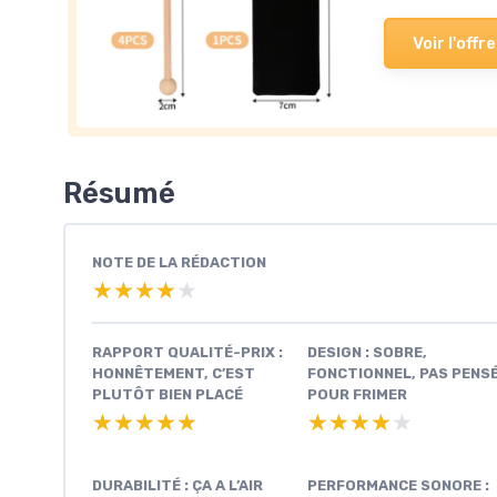
Voir l'offre
Résumé
NOTE DE LA RÉDACTION
★★★★★
★★★★★
RAPPORT QUALITÉ-PRIX :
DESIGN : SOBRE,
HONNÊTEMENT, C’EST
FONCTIONNEL, PAS PENS
PLUTÔT BIEN PLACÉ
POUR FRIMER
★★★★★
★★★★★
★★★★★
★★★★★
DURABILITÉ : ÇA A L’AIR
PERFORMANCE SONORE :