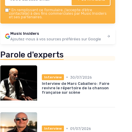
*
En remplissant ce formulaire, j’accepte d’être
contacté(e) à des fins commerciales par Music Insiders
et ses partenaires.
Music Insiders
Ajoutez-nous à vos sources préférées sur Google
Parole d'experts
•
30/07/2026
Interview
Interview de Marc Caballero : Faire
revivre le répertoire de la chanson
française sur scène
•
01/07/2026
Interview