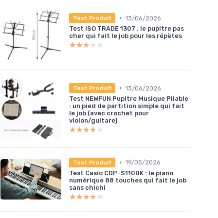
•
13/06/2026
Test Produit
Test ISO TRADE 1307 : le pupitre pas
cher qui fait le job pour les répètes
★★★★★
★★★★★
•
13/06/2026
Test Produit
Test NEWFUN Pupitre Musique Pliable
: un pied de partition simple qui fait
le job (avec crochet pour
violon/guitare)
★★★★★
★★★★★
•
19/05/2026
Test Produit
Test Casio CDP-S110BK : le piano
numérique 88 touches qui fait le job
sans chichi
★★★★★
★★★★★