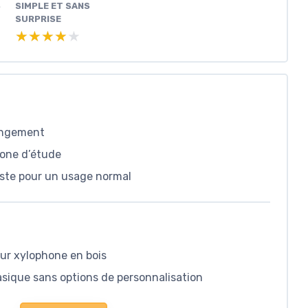
S
SIMPLE ET SANS
SURPRISE
★★★★★
★★★★★
rangement
hone d’étude
ste pour un usage normal
sur xylophone en bois
asique sans options de personnalisation