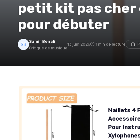
petit kit pas cher 
pour débuter
Samir Benali
13 juin 2026
1 min de lecture
P
Critique de musique
Maillets 4
Accessoire
Pour Instr
Xylophones