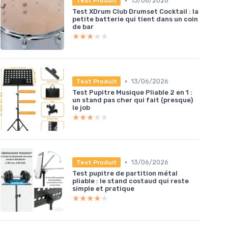
•
13/06/2026
Test Produit
Test XDrum Club Drumset Cocktail : la
petite batterie qui tient dans un coin
de bar
★★★★★
★★★★★
•
13/06/2026
Test Produit
Test Pupitre Musique Pliable 2 en 1 :
un stand pas cher qui fait (presque)
le job
★★★★★
★★★★★
•
13/06/2026
Test Produit
Test pupitre de partition métal
pliable : le stand costaud qui reste
simple et pratique
★★★★★
★★★★★