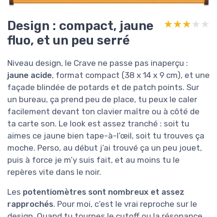
Design : compact, jaune
★★★★★
★★★★★
fluo, et un peu serré
Niveau design, le Crave ne passe pas inaperçu :
jaune acide
, format compact (38 x 14 x 9 cm), et une
façade blindée de potards et de patch points. Sur
un bureau, ça prend peu de place, tu peux le caler
facilement devant ton clavier maître ou à côté de
ta carte son. Le look est assez tranché : soit tu
aimes ce jaune bien tape-à-l’œil, soit tu trouves ça
moche. Perso, au début j’ai trouvé ça un peu jouet,
puis à force je m’y suis fait, et au moins tu le
repères vite dans le noir.
Les
potentiomètres sont nombreux et assez
rapprochés
. Pour moi, c’est le vrai reproche sur le
design. Quand tu tournes le cutoff ou la résonance,