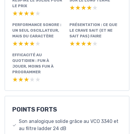
RESPIRE LE SOLIDE POUR
SUR LE LONG TERME
LE PRIX
★★★★★
★★★★★
★★★★★
★★★★★
PERFORMANCE SONORE :
PRÉSENTATION : CE QUE
UN SEUL OSCILLATEUR,
LE CRAVE SAIT (ET NE
MAIS DU CARACTÈRE
SAIT PAS) FAIRE
★★★★★
★★★★★
★★★★★
★★★★★
EFFICACITÉ AU
QUOTIDIEN : FUN À
JOUER, MOINS FUN À
PROGRAMMER
★★★★★
★★★★★
POINTS FORTS
Son analogique solide grâce au VCO 3340 et
au filtre ladder 24 dB