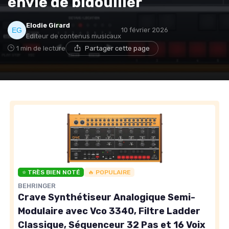
envie de bidouiller
Elodie Girard
10 février 2026
Editeur de contenus musicaux
1 min de lecture
Partager cette page
⭐ TRÈS BIEN NOTÉ
🔥 POPULAIRE
BEHRINGER
Crave Synthétiseur Analogique Semi-
Modulaire avec Vco 3340, Filtre Ladder
Classique, Séquenceur 32 Pas et 16 Voix