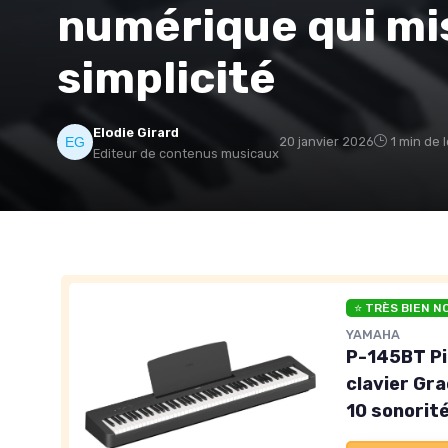
numérique qui mis
simplicité
Elodie Girard
20 janvier 2026
1 min de 
Editeur de contenus musicaux
⭐ TRÈS BIEN N
YAMAHA
P-145BT Pi
clavier G
10 sonorit