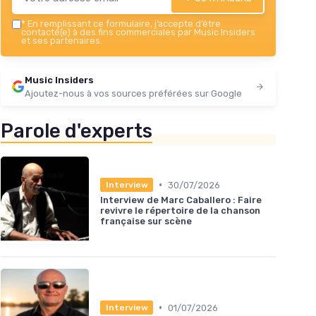
*
En remplissant ce formulaire, j’accepte d’être
contacté(e) à des fins commerciales par Music Insiders
et ses partenaires.
Music Insiders
Ajoutez-nous à vos sources préférées sur Google
Parole d'experts
•
30/07/2026
Interview
Interview de Marc Caballero : Faire
revivre le répertoire de la chanson
française sur scène
•
01/07/2026
Interview