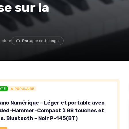
e sur la
lecture
Partager cette page
OTÉ
🔥 POPULAIRE
ano Numérique – Léger et portable avec
raded-Hammer-Compact à 88 touches et
és, Bluetooth – Noir P-145(BT)