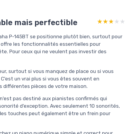
able mais perfectible
★★★★★
★★★★★
maha P-145BT se positionne plutôt bien, surtout pour
 offre les fonctionnalités essentielles pour
te. Pour ceux qui ne veulent pas investir des
leur, surtout si vous manquez de place ou si vous
 C'est un vrai plus si vous êtes souvent en
 différentes pièces de votre maison.
n'est pas destiné aux pianistes confirmés qui
onorité d'exception. Avec seulement 10 sonorités,
e des touches peut également être un frein pour
chez un piano numérique simple et correct pour