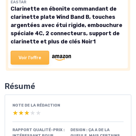
EASTAR
Clarinette en ébonite commandant de
clarinette plate Wind Band B, touches
argentées avec étui rigide, embouchure
spéciale 4C, 2 connecteurs, support de
clarinette et plus de clés Noir1
Voir l'offre
Résumé
NOTE DE LA RÉDACTION
★★★★★
★★★★★
RAPPORT QUALITÉ-PRIX :
DESIGN : ÇA A DE LA
INTÉRESSANT POUR
GUEULE, MAIS CERTAINS