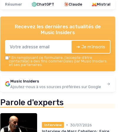
Résumer
ChatGPT
Claude
Mistral
Recevez les dernières actualités de
Music Insiders
➔ Je m'inscris
*
En remplissant ce formulaire, j’accepte d’être
contacté(e) à des fins commerciales par Music Insiders
et ses partenaires.
Music Insiders
Ajoutez-nous à vos sources préférées sur Google
Parole d'experts
•
30/07/2026
Interview
Interview de Marc Caballero : Faire