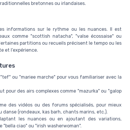
traditionnelles bretonnes ou irlandaises.
es informations sur le rythme ou les nuances. Il est
eaux comme "scottish natacha", "valse écossaise" ou
 Certaines partitions ou recueils précisent le tempo ou les
e et l’expérience.
atures
f" ou "mariee marche" pour vous familiariser avec la
out pour des airs complexes comme "mazurka" ou "galop
mme des vidéos ou des forums spécialisés, pour mieux
 danse (rondeaux, kas barh, chants marins, etc.).
daptant les nuances ou en ajoutant des variations,
"bella ciao" ou "irish washerwoman".