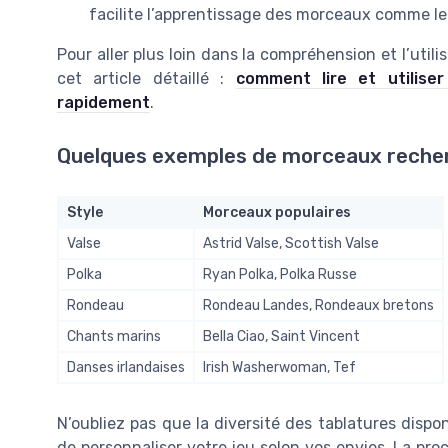
facilite l’apprentissage des morceaux comme le
Pour aller plus loin dans la compréhension et l’util
cet article détaillé :
comment lire et utilise
rapidement
.
Quelques exemples de morceaux reche
Style
Morceaux populaires
Valse
Astrid Valse, Scottish Valse
Polka
Ryan Polka, Polka Russe
Rondeau
Rondeau Landes, Rondeaux bretons
Chants marins
Bella Ciao, Saint Vincent
Danses irlandaises
Irish Washerwoman, Tef
N’oubliez pas que la diversité des tablatures dispo
de personnaliser votre jeu selon vos envies. La proc