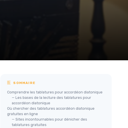
SOMMAIRE
Comprendre les tablatures pour accordéon diatonique
— Les bases de la lecture des tablatures pour
accordéon diatonique
Où chercher des tablatures accordéon diatonique
gratuites en ligne
— Sites incontournables pour dénicher des
tablatures gratuites