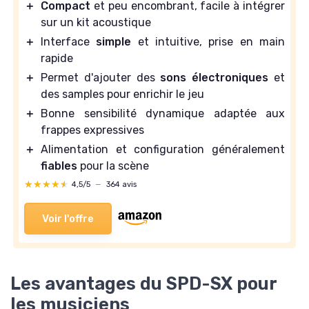
＋
Compact
et peu encombrant, facile à intégrer
sur un kit acoustique
＋
Interface
simple
et intuitive, prise en main
rapide
＋
Permet d'ajouter des
sons électroniques
et
des samples pour enrichir le jeu
＋
Bonne sensibilité dynamique adaptée aux
frappes expressives
＋
Alimentation et configuration généralement
fiables
pour la scène
★★★★★
★★★★★
4,5/5
—
364 avis
Voir l'offre
Les avantages du SPD-SX pour
les musiciens