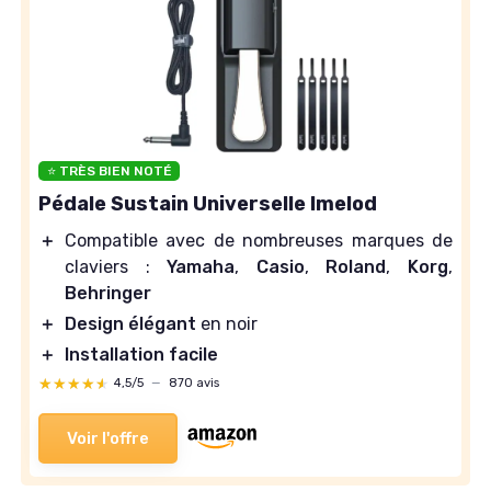
⭐ TRÈS BIEN NOTÉ
Pédale Sustain Universelle Imelod
＋
Compatible avec de nombreuses marques de
claviers :
Yamaha
,
Casio
,
Roland
,
Korg
,
Behringer
＋
Design élégant
en noir
＋
Installation facile
★★★★★
★★★★★
4,5/5
—
870 avis
Voir l'offre