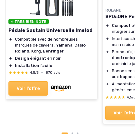
ROLAND
SPD::ONE Per
⭐ TRÈS BIEN NOTÉ
＋
Compact
et p
Pédale Sustain Universelle Imelod
intégrer sur u
＋
Interface
simp
＋
Compatible avec de nombreuses
main rapide
marques de claviers :
Yamaha
,
Casio
,
Roland
,
Korg
,
Behringer
＋
Permet d'ajou
électronique
＋
Design élégant
en noir
enrichir le jeu
＋
Installation facile
＋
Bonne sensibi
★★★★★
★★★★★
4,5/5
—
870 avis
aux frappes e
＋
Alimentation e
Voir l'offre
généralement
★★★★★
★★★★★
4,5/5
Voir l'offre