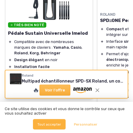
ROLAND
SPD::ONE Per
⭐ TRÈS BIEN NOTÉ
＋
Compact
et p
Pédale Sustain Universelle Imelod
intégrer sur u
＋
Interface
simp
＋
Compatible avec de nombreuses
main rapide
marques de claviers :
Yamaha
,
Casio
,
Roland
,
Korg
,
Behringer
＋
Permet d'ajou
électronique
＋
Design élégant
en noir
enrichir le jeu
＋
Installation facile
＋
Bonne sensibi
★★★★★
★★★★★
4,5/5
—
870 avis
Roland
aux frappes e
Multipad échantillonneur SPD-SX Roland, un concept d'échantillonneur unique, 4 Go de mémoire interne, couleur noire Unique Black (SPD-SX)
＋
Alimentation e
Voir l'offre
🔥
généralement
Voir l'offre
★★★★★
★★★★★
4,5/5
Ce site utilise des cookies et vous donne le contrôle sur ceux que
Voir l'offre
vous souhaitez activer
Tout accepter
Personnaliser