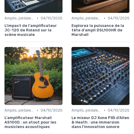
•
•
Amplis, pédales et effets
04/10/2025
Amplis, pédales et effets
04/10/2025
L'impact de l'amplificateur
Explorez la puissance de la
JC-120 de Roland sur la
tête d'ampli DSL100HR de
scène musicale
Marshall
•
•
Amplis, pédales et effets
04/10/2025
Amplis, pédales et effets
04/10/2025
L'amplificateur Marshall
Le mixeur DJ Xone PX5 d'Allen
AS100D : un atout pour les
& Heath : une immersion
musiciens acoustiques
dans l'innovation sonore