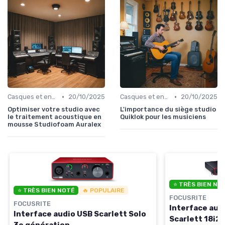
•
•
Casques et enceintes de monitoring
20/10/2025
Casques et enceintes de monitoring
20/10/2025
Optimiser votre studio avec
L'importance du siège studio
le traitement acoustique en
Quiklok pour les musiciens
mousse Studiofoam Auralex
⭐ TRÈS BIEN NO
⭐ TRÈS BIEN NOTÉ
🔥 POPULAIRE
FOCUSRITE
FOCUSRITE
Interface aud
Interface audio USB Scarlett Solo
Scarlett 18i2