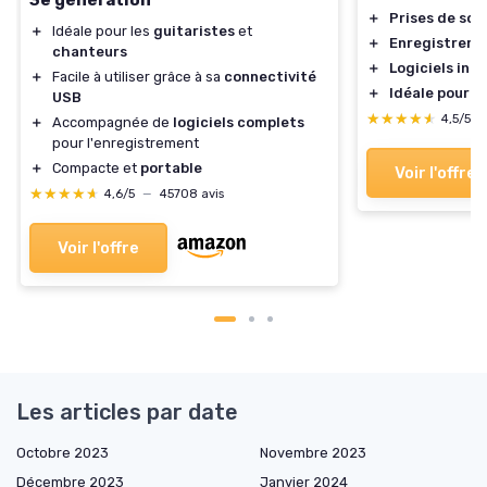
3e génération
＋
Prises de son
＋
Idéale pour les
guitaristes
et
＋
Enregistreme
chanteurs
＋
Logiciels incl
＋
Facile à utiliser grâce à sa
connectivité
＋
Idéale pour l
USB
★★★★★
★★★★★
4,5/5
＋
Accompagnée de
logiciels complets
pour l'enregistrement
＋
Compacte et
portable
Voir l'offre
★★★★★
★★★★★
4,6/5
—
45708 avis
Voir l'offre
Les articles par date
Octobre 2023
Novembre 2023
Décembre 2023
Janvier 2024