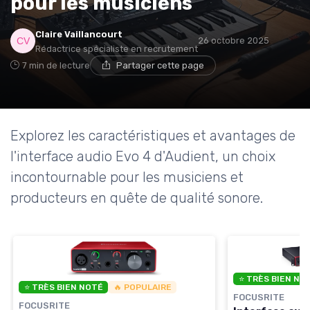
pour les musiciens
Claire Vaillancourt
26 octobre 2025
Rédactrice spécialiste en recrutement
7 min de lecture
Partager cette page
Explorez les caractéristiques et avantages de
l'interface audio Evo 4 d'Audient, un choix
incontournable pour les musiciens et
producteurs en quête de qualité sonore.
⭐ TRÈS BIEN NO
⭐ TRÈS BIEN NOTÉ
🔥 POPULAIRE
FOCUSRITE
FOCUSRITE