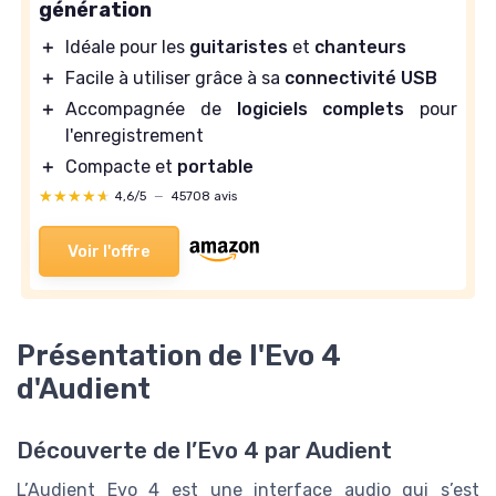
génération
＋
Idéale pour les
guitaristes
et
chanteurs
＋
Facile à utiliser grâce à sa
connectivité USB
＋
Accompagnée de
logiciels complets
pour
l'enregistrement
＋
Compacte et
portable
★★★★★
★★★★★
4,6/5
—
45708 avis
Voir l'offre
Présentation de l'Evo 4
d'Audient
Découverte de l’Evo 4 par Audient
L’Audient Evo 4 est une interface audio qui s’est