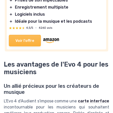
＋
Prises de son impeccables
＋
Enregistrement multipiste
＋
Logiciels inclus
＋
Idéale pour la musique et les podcasts
★★★★★
★★★★★
4,5/5
—
4260 avis
Voir l'offre
Les avantages de l'Evo 4 pour les
musiciens
Un allié précieux pour les créateurs de
musique
L'Evo 4 d'Audient s'impose comme une
carte interface
incontournable pour les musiciens qui souhaitent