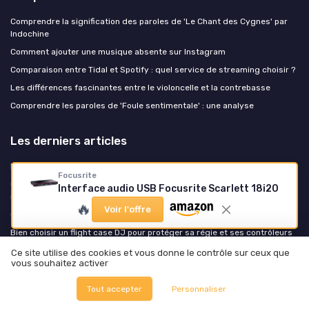
Comprendre la signification des paroles de 'Le Chant des Cygnes' par
Indochine
Comment ajouter une musique absente sur Instagram
Comparaison entre Tidal et Spotify : quel service de streaming choisir ?
Les différences fascinantes entre le violoncelle et la contrebasse
Comprendre les paroles de 'Foule sentimentale' : une analyse
Les derniers articles
Monitoring en home studio : écouter la vérité de son mix sans se ruiner
Focusrite
Cours sur la batterie : structurer un apprentissage moderne pour tous
Interface audio USB Focusrite Scarlett 18i20
niveaux
🔥
Voir l'offre
Cours sur la batterie : structurer un apprentissage moderne et efficace
Bien choisir un flight case DJ pour protéger sa régie et ses contrôleurs
Rentrée home studio : préparer son setup avant que septembre ne
Ce site utilise des cookies et vous donne le contrôle sur ceux que
décide pour vous
vous souhaitez activer
Tout accepter
Personnaliser
Music Insiders