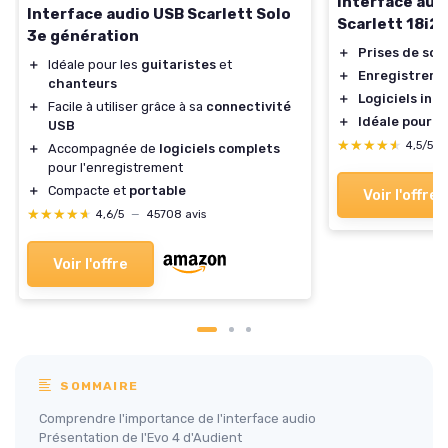
Interface aud
Interface audio USB Scarlett Solo
Scarlett 18i2
3e génération
＋
Prises de son
＋
Idéale pour les
guitaristes
et
＋
Enregistreme
chanteurs
＋
Logiciels incl
＋
Facile à utiliser grâce à sa
connectivité
＋
Idéale pour l
USB
★★★★★
★★★★★
4,5/5
＋
Accompagnée de
logiciels complets
pour l'enregistrement
＋
Compacte et
portable
Voir l'offre
★★★★★
★★★★★
4,6/5
—
45708 avis
Voir l'offre
SOMMAIRE
Comprendre l'importance de l'interface audio
Présentation de l'Evo 4 d'Audient