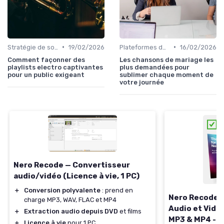
•
•
Stratégie de sortie et promotion
19/02/2026
Plateformes de streaming
16/02/2026
Comment façonner des
Les chansons de mariage les
playlists electro captivantes
plus demandées pour
pour un public exigeant
sublimer chaque moment de
votre journée
Nero Recode — Convertisseur
audio/vidéo (Licence à vie, 1 PC)
＋
Conversion polyvalente
: prend en
Nero Recode -
charge MP3, WAV, FLAC et MP4
Audio et Vidé
＋
Extraction audio depuis DVD
et films
MP3 & MP4 - R
＋
Licence à vie
pour 1 PC