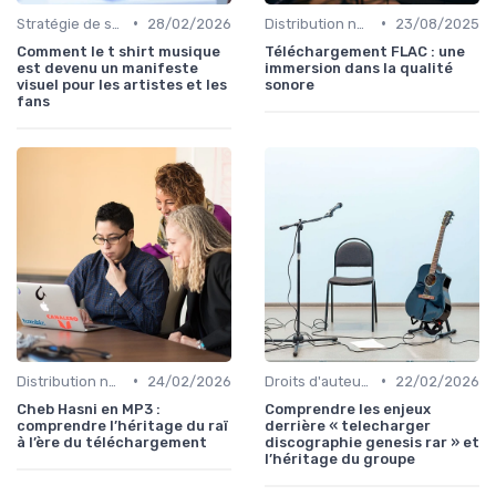
•
•
Stratégie de sortie et promotion
28/02/2026
Distribution numérique
23/08/2025
Comment le t shirt musique
Téléchargement FLAC : une
est devenu un manifeste
immersion dans la qualité
visuel pour les artistes et les
sonore
fans
•
•
Distribution numérique
24/02/2026
Droits d'auteur et SACEM
22/02/2026
Cheb Hasni en MP3 :
Comprendre les enjeux
comprendre l’héritage du raï
derrière « telecharger
à l’ère du téléchargement
discographie genesis rar » et
l’héritage du groupe