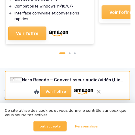
Formats MP4, 
＋
Compatibilité Windows 11/10/8/7
Licence à vie 
Voir l'offre
＋
Interface conviviale et conversions
11/10/8/7
rapides
Voir l'offre
Les articles par date
Nero Recode — Convertisseur audio/vidéo (Licence à vie, 1 PC)
🔥
Octobre 2023
Novembre 2023
Voir l'offre
Décembre 2023
Janvier 2024
Février 2024
Mars 2024
Ce site utilise des cookies et vous donne le contrôle sur ceux que
Septembre 2024
Octobre 2024
vous souhaitez activer
Novembre 2024
Décembre 2024
Tout accepter
Personnaliser
Janvier 2025
Février 2025