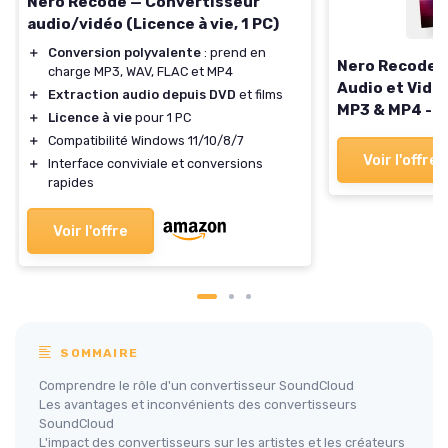
Nero Recode — Convertisseur
audio/vidéo (Licence à vie, 1 PC)
＋
Conversion polyvalente
: prend en
Nero Recode -
charge MP3, WAV, FLAC et MP4
Audio et Vidé
＋
Extraction audio depuis DVD
et films
MP3 & MP4 - R
＋
Licence à vie
pour 1 PC
Formats MP4, 
＋
Compatibilité Windows 11/10/8/7
Licence à vie 
Voir l'offre
＋
Interface conviviale et conversions
11/10/8/7
rapides
Voir l'offre
SOMMAIRE
Comprendre le rôle d'un convertisseur SoundCloud
Les avantages et inconvénients des convertisseurs
SoundCloud
L'impact des convertisseurs sur les artistes et les créateurs