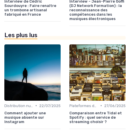
Interview de Cédric
Interview - Jean-Pierre Goffi
Sourdouyre : Faire renaître
(DJ Network Formation) : la
un trombone artisanal
reconnaissance des
fabriqué en France
compétences dans les
musiques électroniques
Les plus lus
•
•
Distribution numérique
22/07/2025
Plateformes de streaming
27/06/2025
Comment ajouter une
Comparaison entre Tidal et
musique absente sur
Spotify : quel service de
Instagram
streaming choisir ?