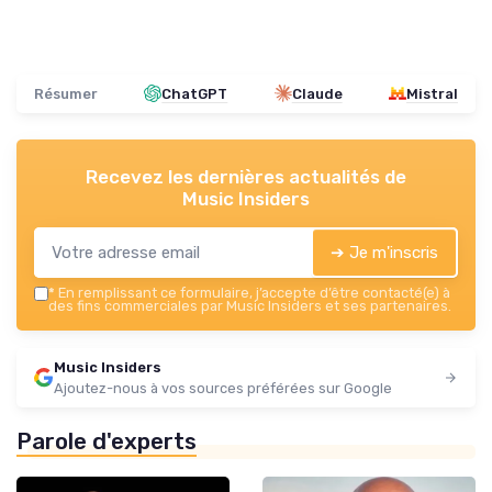
Résumer
ChatGPT
Claude
Mistral
Recevez les dernières actualités de
Music Insiders
➔ Je m'inscris
*
En remplissant ce formulaire, j’accepte d’être contacté(e) à
des fins commerciales par Music Insiders et ses partenaires.
Music Insiders
Ajoutez-nous à vos sources préférées sur Google
Parole d'experts