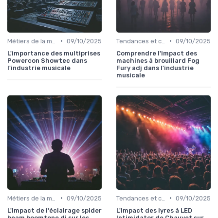
•
•
Métiers de la musique
09/10/2025
Tendances et chiffres du marché
09/10/2025
L'importance des multiprises
Comprendre l'impact des
Powercon Showtec dans
machines à brouillard Fog
l'industrie musicale
Fury adj dans l'industrie
musicale
•
•
Métiers de la musique
09/10/2025
Tendances et chiffres du marché
09/10/2025
L'impact de l'éclairage spider
L'impact des lyres à LED
beam boomtone dj sur les
Intimidator de Chauvet sur