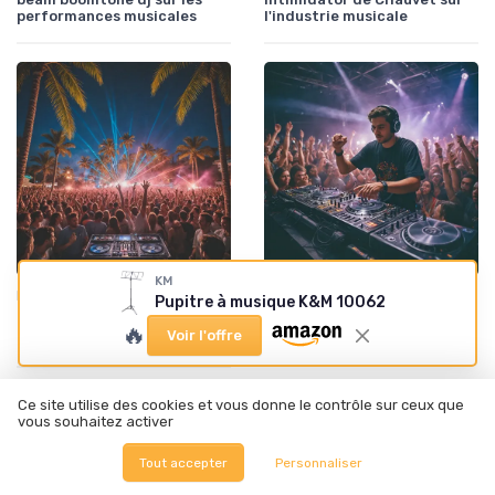
performances musicales
l'industrie musicale
KM
•
•
Interviews et témoignages
09/10/2025
Tendances et chiffres du marché
08/10/2025
Pupitre à musique K&M 10062
L'expérience immersive de
L'impact du contrôleur DJ
🔥
Voir l'offre
laser DJ à Ibiza
Opus Quad de Pioneer DJ sur
l'industrie musicale
Ce site utilise des cookies et vous donne le contrôle sur ceux que
vous souhaitez activer
Tout accepter
Personnaliser