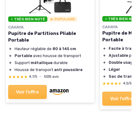
⭐ TRÈS BIEN NO
⭐ TRÈS BIEN NOTÉ
🔥 POPULAIRE
CAHAYA
CAHAYA
Pupitre de Mu
Pupitre de Partitions Pliable
Portable
Portable
＋
Facile à tran
＋
Hauteur réglable de
80 à 145 cm
＋
Ajustable
pou
＋
Portable
avec housse de transport
＋
Double usage
＋
Support
métallique
durable
＋
Léger
＋
Housse de transport
anti poussière
＋
Sac de transp
★★★★★
★★★★★
4,7/5
—
5335 avis
★★★★★
★★★★★
4,5/5
Voir l'offre
Voir l'offre