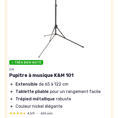
⭐ TRÈS BIEN NOTÉ
KM
Pupitre à musique K&M 101
＋
Extensible
de 65 à 122 cm
＋
Tablette pliable
pour un rangement facile
＋
Trépied métallique
robuste
＋
Couleur nickel élégante
★★★★★
★★★★★
4,5/5
—
626 avis