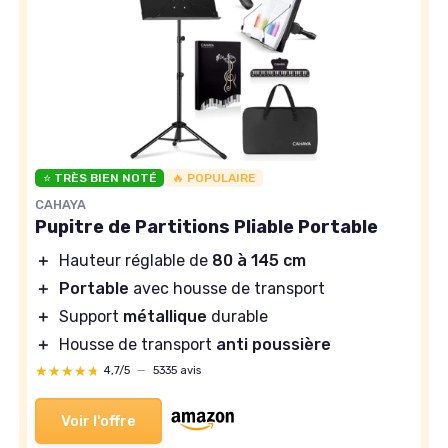
⭐ TRÈS BIEN NOTÉ
🔥 POPULAIRE
CAHAYA
Pupitre de Partitions Pliable Portable
＋
Hauteur réglable de
80 à 145 cm
＋
Portable
avec housse de transport
＋
Support
métallique
durable
＋
Housse de transport
anti poussière
★★★★★
★★★★★
4,7/5
—
5335 avis
Voir l'offre