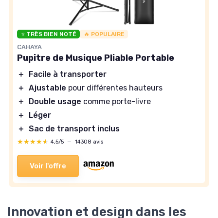
⭐ TRÈS BIEN NOTÉ
🔥 POPULAIRE
CAHAYA
Pupitre de Musique Pliable Portable
＋
Facile à transporter
＋
Ajustable
pour différentes hauteurs
＋
Double usage
comme porte-livre
＋
Léger
＋
Sac de transport inclus
★★★★★
★★★★★
4,5/5
—
14308 avis
Voir l'offre
Innovation et design dans les