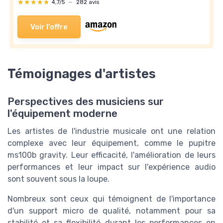
★★★★★
★★★★★
4,7/5
—
282 avis
Voir l'offre
Témoignages d'artistes
Perspectives des musiciens sur
l'équipement moderne
Les artistes de l'industrie musicale ont une relation
complexe avec leur équipement, comme le pupitre
ms100b gravity. Leur efficacité, l'amélioration de leurs
performances et leur impact sur l'expérience audio
sont souvent sous la loupe.
Nombreux sont ceux qui témoignent de l'importance
d'un support micro de qualité, notamment pour sa
stabilité et sa flexibilité durant les performances en