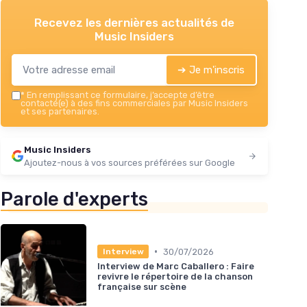
Recevez les dernières actualités de
Music Insiders
➔ Je m'inscris
*
En remplissant ce formulaire, j’accepte d’être
contacté(e) à des fins commerciales par Music Insiders
et ses partenaires.
Music Insiders
Ajoutez-nous à vos sources préférées sur Google
Parole d'experts
•
30/07/2026
Interview
Interview de Marc Caballero : Faire
revivre le répertoire de la chanson
française sur scène