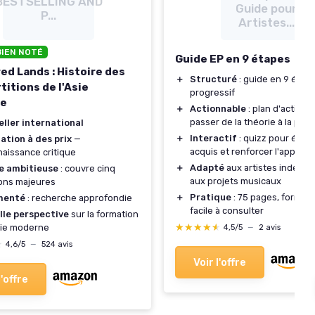
BESTSELLING AND
Guide pour
P...
Artistes...
BIEN NOTÉ
Guide EP en 9 étapes
ed Lands : Histoire des
＋
Structuré
: guide en 9 étape
titions de l'Asie
progressif
e
＋
Actionnable
: plan d'action 
passer de la théorie à la prat
ller international
＋
Interactif
: quizz pour évalu
ation à des prix
—
acquis et renforcer l'appren
aissance critique
＋
Adapté
aux artistes indépen
e ambitieuse
: couvre cinq
aux projets musicaux
ions majeures
＋
Pratique
: 75 pages, format
menté
: recherche approfondie
facile à consulter
lle perspective
sur la formation
★★★★★
★★★★★
sie moderne
4,5/5
—
2 avis
★
★
4,6/5
—
524 avis
Voir l'offre
l'offre