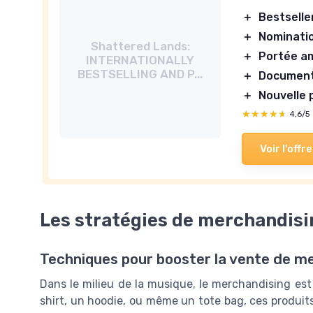
＋
Bestselle
＋
Nominatio
Shattered Lands:
＋
Portée a
INTERNATIONALLY
BESTSELLING AND P...
＋
Documen
＋
Nouvelle 
★★★★★
★★★★★
4,6/5
Voir l'offre
Les stratégies de merchandisi
Techniques pour booster la vente de m
Dans le milieu de la musique, le merchandising est 
shirt, un hoodie, ou même un tote bag, ces produits