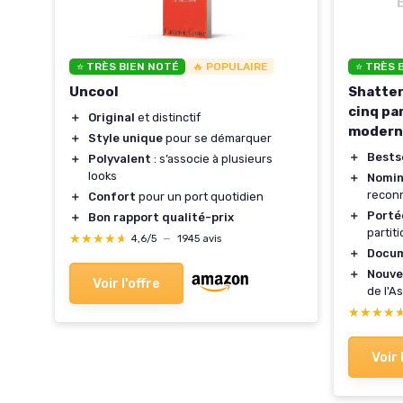
⭐ TRÈS BIEN NOTÉ
🔥 POPULAIRE
⭐ TRÈS 
Uncool
Shatter
cinq par
＋
Original
et distinctif
modern
＋
Style unique
pour se démarquer
＋
Bestse
＋
Polyvalent
: s’associe à plusieurs
looks
＋
Nomin
reconn
＋
Confort
pour un port quotidien
＋
Porté
＋
Bon rapport qualité-prix
partit
★★★★★
★★★★★
4,6/5
—
1945 avis
＋
Docu
＋
Nouve
Voir l'offre
de l'A
★★★★
★★★★
Voir 