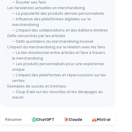
cachée
— Écouter ses fans
derrière
Les tendances actuelles en merchandising
chaque ch...
— La popularité des produits dérivés personnalisés
— Influence des plateformes digitales sur le
⭐ 
Taylor Swift : Coulisses des
merchandising
Un
— L'impact des collaborations et des éditions limitées
chansons
s clair et
Défis rencontrés par les artistes
＋
＋
Analyses
détaillées de chaque
— Défis quotidiens du merchandising musical
chanson
＋
inclus pour
L'impact du merchandising sur la relation avec les fans
ique
＋
Riche en
anecdotes
et contextes
＋
— Le lien émotionnel entre artistes et fans à travers
personnels
er les
le merchandising
tissage
— Les produits personnalisés pour une expérience
＋
Accessible
aux fans comme aux
＋
unique
néophytes
dants et
＋
— L'impact des plateformes et répercussions sur les
＋
Bonne structure chronologique et
★★
★★
ventes
thématique
 condensé
Exemples de succès et d'échecs
＋
Permet de mieux comprendre
— Coup d'œil sur les réussites et les dérapages du
l'
évolution
artistique
merch
★★★★★
★★★★★
4,8/5
—
43 avis
Voir l'offre
Résumer
ChatGPT
Claude
Mistral