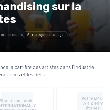
andising sur la
tes
1 min de lecture
Partager cette page
e la carrière des artistes dans l'industrie
endances et les défis.
Votre EP de
Shattered Lands:
A à Z en 9
INTERNATIONALLY
étapes: