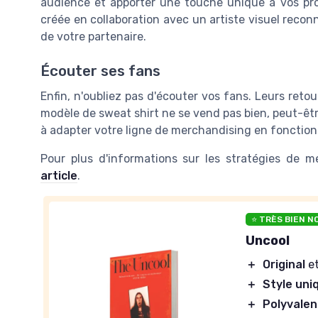
audience et apporter une touche unique à vos prod
créée en collaboration avec un artiste visuel recon
de votre partenaire.
Écouter ses fans
Enfin, n'oubliez pas d'écouter vos fans. Leurs retou
modèle de sweat shirt ne se vend pas bien, peut-être
à adapter votre ligne de merchandising en fonction
Pour plus d'informations sur les stratégies de m
article
.
⭐ TRÈS BIEN N
Uncool
＋
Original
et
＋
Style uni
＋
Polyvalen