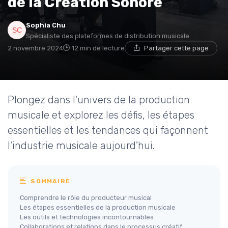
de la Création Sonore
Sophia Chu
Spécialiste des plateformes de distribution musicale
2 novembre 2024
12 min de lecture
Partager cette page
Plongez dans l'univers de la production
musicale et explorez les défis, les étapes
essentielles et les tendances qui façonnent
l'industrie musicale aujourd'hui.
SOMMAIRE
Comprendre le rôle du producteur musical
Les étapes essentielles de la production musicale
Les outils et technologies incontournables
Collaborations et relations dans le processus créatif