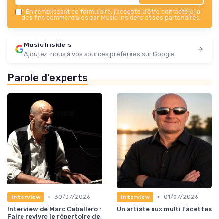
*
En remplissant ce formulaire, j’accepte d’être contacté(e) à
des fins commerciales par Music Insiders et ses partenaires.
Music Insiders
Ajoutez-nous à vos sources préférées sur Google
Parole d'experts
•
•
30/07/2026
01/07/2026
Interview
Interview
Interview de Marc Caballero :
Un artiste aux multi facettes
Faire revivre le répertoire de