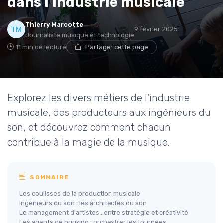
dans l'industrie musicale
Thierry Marcotte
9 février 2025
Journaliste musique et technologie
11 min de lecture
Partager cette page
Explorez les divers métiers de l'industrie
musicale, des producteurs aux ingénieurs du
son, et découvrez comment chacun
contribue à la magie de la musique.
SOMMAIRE
Les coulisses de la production musicale
Ingénieurs du son : les architectes du son
Le management d'artistes : entre stratégie et créativité
Les agents de booking : orchestrer les tournées