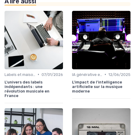
À lire aussi
•
•
Labels et maisons de disques
07/01/2026
IA générative et musique
12/06/2025
L'univers des labels
L'impact de l'intelligence
indépendants : une
artificielle sur la musique
révolution musicale en
moderne
France