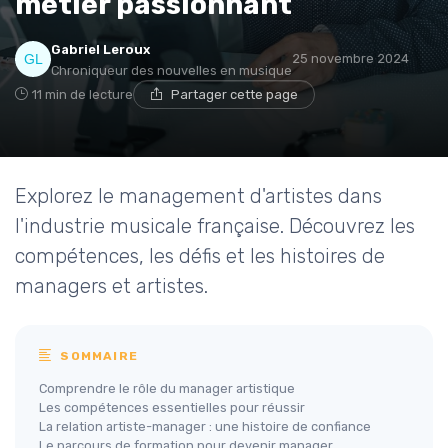
métier passionnant
Gabriel Leroux
25 novembre 2024
Chroniqueur des nouvelles en musique
11 min de lecture
Partager cette page
Explorez le management d'artistes dans
l'industrie musicale française. Découvrez les
compétences, les défis et les histoires de
managers et artistes.
SOMMAIRE
Comprendre le rôle du manager artistique
Les compétences essentielles pour réussir
La relation artiste-manager : une histoire de confiance
Le parcours de formation pour devenir manager