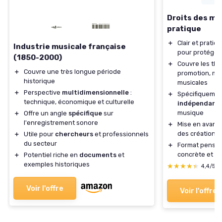
Droits des mus
pratique
＋
Clair et pratiqu
Industrie musicale française
pour protéger
(1850-2000)
＋
Couvre les thè
＋
Couvre une très longue période
promotion, mar
historique
musicales
＋
Perspective
multidimensionnelle
:
＋
Spécifiquement
technique, économique et culturelle
indépendant
musique
＋
Offre un angle
spécifique
sur
l'enregistrement sonore
＋
Mise en avant 
des créations
＋
Utile pour
chercheurs
et professionnels
du secteur
＋
Format pensé 
concrète et ra
＋
Potentiel riche en
documents
et
exemples historiques
★★★★★
★★★★★
4,4/5
Voir l'offre
Voir l'offre