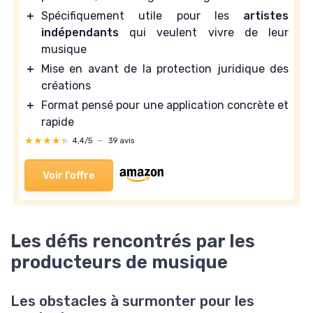
＋
Spécifiquement utile pour les
artistes
indépendants
qui veulent vivre de leur
musique
＋
Mise en avant de la protection juridique des
créations
＋
Format pensé pour une application concrète et
rapide
★★★★★
★★★★★
4,4/5
—
39 avis
Voir l'offre
Les défis rencontrés par les
producteurs de musique
Les obstacles à surmonter pour les