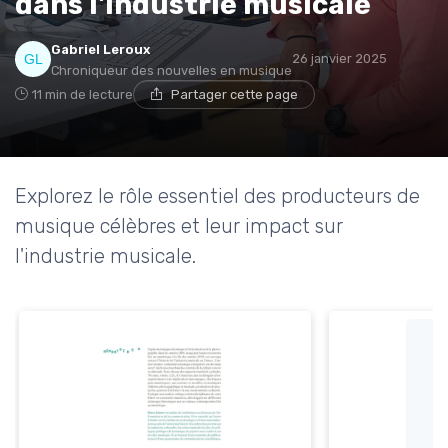
dans l'industrie musicale
Gabriel Leroux
26 janvier 2025
Chroniqueur des nouvelles en musique
11 min de lecture
Partager cette page
Explorez le rôle essentiel des producteurs de
musique célèbres et leur impact sur
l'industrie musicale.
L'
d
m