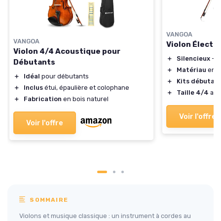
VANGOA
VANGOA
Violon Électr
Violon 4/4 Acoustique pour
＋
Silencieux
- i
Débutants
＋
Matériau
en b
＋
Idéal
pour débutants
＋
Kits débutan
＋
Inclus
étui, épaulière et colophane
＋
Taille 4/4
ada
＋
Fabrication
en bois naturel
Voir l'offre
Voir l'offre
SOMMAIRE
Violons et musique classique : un instrument à cordes au