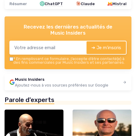
Résumer
ChatGPT
Claude
Mistral
Recevez les dernières actualités de
Music Insiders
➔ Je m'inscris
*
En remplissant ce formulaire, j’accepte d’être contacté(e) à
des fins commerciales par Music Insiders et ses partenaires.
Music Insiders
Ajoutez-nous à vos sources préférées sur Google
Parole d'experts