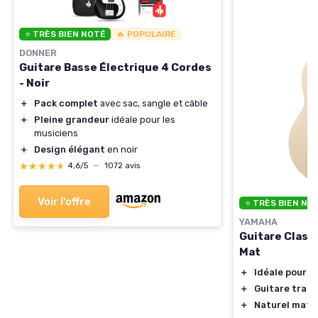
⭐ TRÈS BIEN NOTÉ
🔥 POPULAIRE
DONNER
Guitare Basse Électrique 4 Cordes
- Noir
＋
Pack complet
avec sac, sangle et câble
＋
Pleine grandeur
idéale pour les
musiciens
＋
Design élégant
en noir
★★★★★
★★★★★
4,6/5
—
1072 avis
Voir l'offre
⭐ TRÈS BIEN NO
YAMAHA
Guitare Class
Mat
＋
Idéale pour 
＋
Guitare tradi
＋
Naturel mat