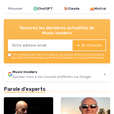
Résumer
ChatGPT
Claude
Mistral
Recevez les dernières actualités de
Music Insiders
➔ Je m'inscris
*
En remplissant ce formulaire, j’accepte d’être contacté(e) à
des fins commerciales par Music Insiders et ses partenaires.
Music Insiders
Ajoutez-nous à vos sources préférées sur Google
Parole d'experts