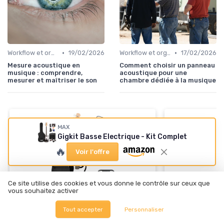
•
•
Workflow et organisation studio
19/02/2026
Workflow et organisation studio
17/02/2026
Mesure acoustique en
Comment choisir un panneau
musique : comprendre,
acoustique pour une
mesurer et maîtriser le son
chambre dédiée à la musique
MAX
Gigkit Basse Electrique - Kit Complet
🔥
Voir l'offre
Ce site utilise des cookies et vous donne le contrôle sur ceux que
vous souhaitez activer
⭐ TRÈS BIEN NOTÉ
🔥 POPULAIRE
Tout accepter
Personnaliser
DONNER