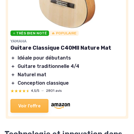
⭐ TRÈS BIEN NOTÉ
🔥 POPULAIRE
YAMAHA
Guitare Classique C40MII Nature Mat
＋
Idéale pour débutants
＋
Guitare traditionnelle 4/4
＋
Naturel mat
＋
Conception classique
★★★★★
★★★★★
4,5/5
—
2801 avis
Voir l'offre
Technologie et innovation dans