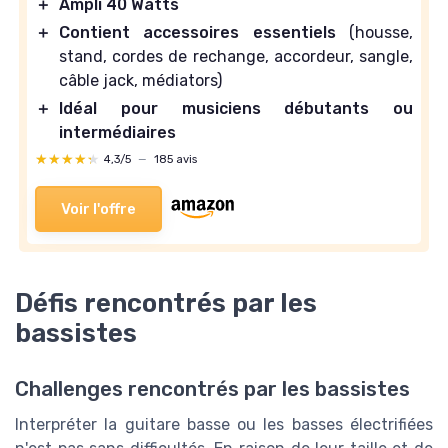
＋
Ampli 40 Watts
＋
Contient accessoires essentiels
(housse,
stand, cordes de rechange, accordeur, sangle,
câble jack, médiators)
＋
Idéal pour musiciens débutants ou
intermédiaires
★★★★★
★★★★★
4,3/5
—
185 avis
Voir l'offre
Défis rencontrés par les
bassistes
Challenges rencontrés par les bassistes
Interpréter la guitare basse ou les basses électrifiées