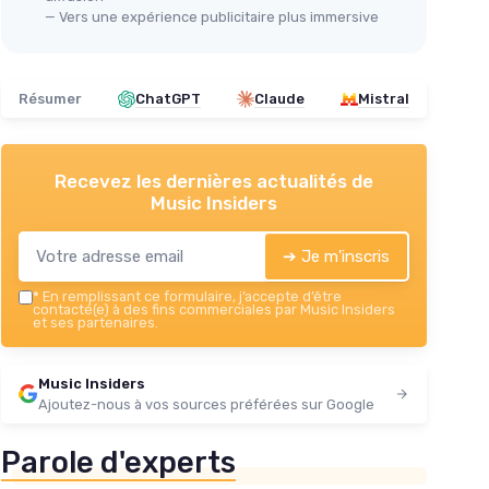
— Vers une expérience publicitaire plus immersive
Résumer
ChatGPT
Claude
Mistral
Recevez les dernières actualités de
Music Insiders
➔ Je m'inscris
*
En remplissant ce formulaire, j’accepte d’être
contacté(e) à des fins commerciales par Music Insiders
et ses partenaires.
Music Insiders
Ajoutez-nous à vos sources préférées sur Google
Parole d'experts