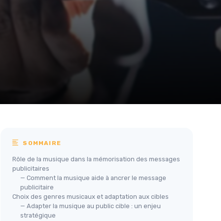
SOMMAIRE
Rôle de la musique dans la mémorisation des messages
publicitaires
— Comment la musique aide à ancrer le message
publicitaire
Choix des genres musicaux et adaptation aux cibles
— Adapter la musique au public cible : un enjeu
stratégique