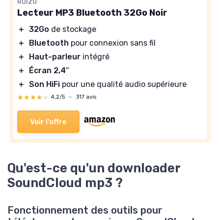
RUIZU
Lecteur MP3 Bluetooth 32Go Noir
＋
32Go
de stockage
＋
Bluetooth
pour connexion sans fil
＋
Haut-parleur
intégré
＋
Écran 2,4
''
＋
Son HiFi
pour une qualité audio supérieure
★★★★★
★★★★★
4,2/5
—
317 avis
Voir l'offre
Qu'est-ce qu'un downloader
SoundCloud mp3 ?
Fonctionnement des outils pour