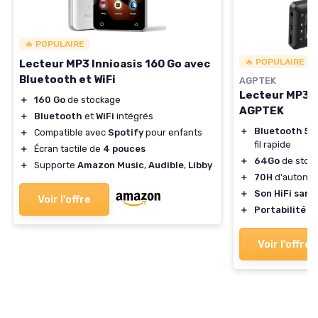
🔥 POPULAIRE
🔥 POPULAIRE
Lecteur MP3 Innioasis 160 Go avec
Bluetooth et WiFi
AGPTEK
Lecteur MP3 
＋
160 Go
de stockage
AGPTEK
＋
Bluetooth
et
WiFi
intégrés
＋
Bluetooth 5.3
＋
Compatible avec
Spotify
pour enfants
fil rapide
＋
Écran tactile de
4 pouces
＋
64Go
de stock
＋
Supporte
Amazon Music
,
Audible
,
Libby
＋
70H
d'autono
＋
Son HiFi sans
Voir l'offre
＋
Portabilité
av
Voir l'offre