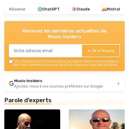
Résumer
ChatGPT
Claude
Mistral
Recevez les dernières actualités de
Music Insiders
➔ Je m'inscris
*
En remplissant ce formulaire, j’accepte d’être contacté(e) à
des fins commerciales par Music Insiders et ses partenaires.
Music Insiders
Ajoutez-nous à vos sources préférées sur Google
Parole d'experts