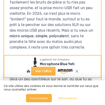
facilement les bruits de pièce si tu n’es pas
assez proche, et la prise micro-USB fait un peu
vieillotte. En 2026, ce n’est plus le micro
"évident" pour tout le monde, surtout si tu es
prêt à te pencher sur des solutions XLR ou sur
des micros USB plus récents. Mais si tu veux un
micro unique, simple, polyvalent
, sans te
prendre la tête avec du matos audio plus
complexe, il reste une option très correcte.
Je le conseillerais clairement à quelqu’un qui
Logitech for Creators
veut passer un cap sérieux par rapport à un
Microphone Blue Yeti
micro de casque, qui veut un truc robuste et qui
🔥
Voir l'offre
ne compte pas monter tout un studio. Si tu es
déjà un peu pointilleux sur le son, ou que tu as
une pièce bruyante et que tu veux quelque
Ce site utilise des cookies et vous donne le contrôle sur ceux que
vous souhaitez activer
chose de plus contrôlé, là tu peux regarder
d’autres solutions. En résumé : bon produit,
Tout accepter
Personnaliser
efficace, pas parfait, mais fiable et cohérent