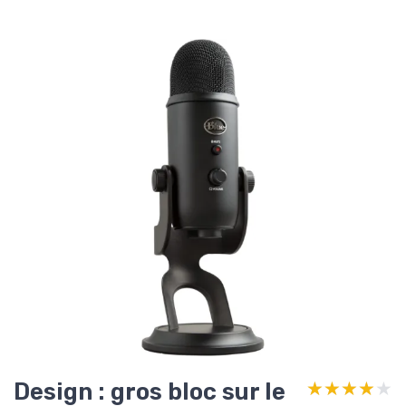
Design : gros bloc sur le
★★★★★
★★★★★