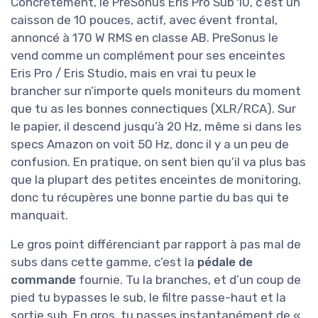
Concrètement, le PreSonus Eris Pro Sub 10, c’est un
caisson de 10 pouces, actif, avec évent frontal,
annoncé à 170 W RMS en classe AB. PreSonus le
vend comme un complément pour ses enceintes
Eris Pro / Eris Studio, mais en vrai tu peux le
brancher sur n’importe quels moniteurs du moment
que tu as les bonnes connectiques (XLR/RCA). Sur
le papier, il descend jusqu’à 20 Hz, même si dans les
specs Amazon on voit 50 Hz, donc il y a un peu de
confusion. En pratique, on sent bien qu’il va plus bas
que la plupart des petites enceintes de monitoring,
donc tu récupères une bonne partie du bas qui te
manquait.
Le gros point différenciant par rapport à pas mal de
subs dans cette gamme, c’est la
pédale de
commande
fournie. Tu la branches, et d’un coup de
pied tu bypasses le sub, le filtre passe-haut et la
sortie sub. En gros, tu passes instantanément de «