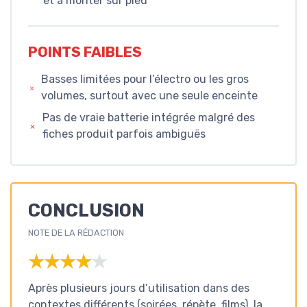
et à monter sur pied
POINTS FAIBLES
Basses limitées pour l’électro ou les gros
volumes, surtout avec une seule enceinte
Pas de vraie batterie intégrée malgré des
fiches produit parfois ambiguës
CONCLUSION
NOTE DE LA RÉDACTION
★★★★★
★★★★★
Après plusieurs jours d’utilisation dans des
contextes différents (soirées, répète, films), la