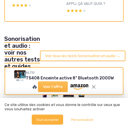
APPLI, ÇA VAUT QUOI ?
★★★★★
★★★★★
★★★★★
★★★★★
Sonorisation
et audio :
voir nos
Voir tous les tests Sonorisation et audio →
autres tests
et guides
d'achat
ALTO
TS408 Enceinte active 8" Bluetooth 2000W
🔥
Voir l'offre
Ce site utilise des cookies et vous donne le contrôle sur ceux que
vous souhaitez activer
Tout accepter
Personnaliser