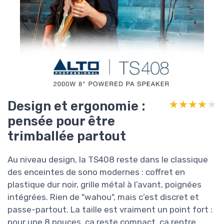
Design et ergonomie :
★★★★★
★★★★★
pensée pour être
trimballée partout
Au niveau design, la TS408 reste dans le classique
des enceintes de sono modernes : coffret en
plastique dur noir, grille métal à l’avant, poignées
intégrées. Rien de "wahou", mais c’est discret et
passe-partout. La taille est vraiment un point fort :
pour une 8 pouces, ça reste compact, ça rentre