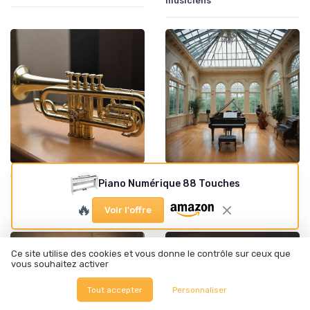
musiciens
•
•
Guitares électriques et acoustiques
02/11/2025
Guitares électriques et acoustiques
31/10/2025
Piano Numérique 88 Touches
Exploration de la trompette
L'alto au conservatoire :
Sib TR3335 de Bach
l'excellence avec Gewa
🔥
Voir l'offre
Ce site utilise des cookies et vous donne le contrôle sur ceux que
vous souhaitez activer
Tout accepter
Personnaliser