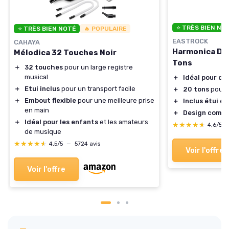
⭐ TRÈS BIEN NO
⭐ TRÈS BIEN NOTÉ
🔥 POPULAIRE
EASTROCK
CAHAYA
Harmonica Dia
Mélodica 32 Touches Noir
Tons
＋
32 touches
pour un large registre
musical
＋
Idéal pour d
＋
Etui inclus
pour un transport facile
＋
20 tons
pour 
＋
Embout flexible
pour une meilleure prise
＋
Inclus étui et
en main
＋
Design compa
＋
Idéal pour les enfants
et les amateurs
★★★★★
★★★★★
4,6/5
de musique
★★★★★
★★★★★
4,5/5
—
5724 avis
Voir l'offre
Voir l'offre