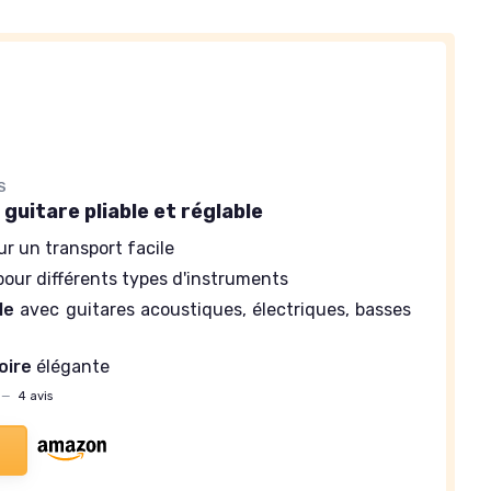
S
guitare pliable et réglable
r un transport facile
our différents types d'instruments
le
avec guitares acoustiques, électriques, basses
oire
élégante
—
4 avis