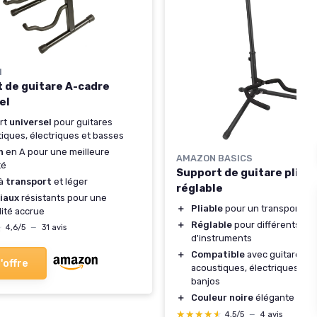
M
 de guitare A-cadre
el
rt
universel
pour guitares
iques, électriques et basses
n
en A pour une meilleure
AMAZON BASICS
té
Support de guitare pliabl
 à
transport
et léger
réglable
iaux
résistants pour une
＋
Pliable
pour un transport fac
lité accrue
＋
Réglable
pour différents ty
★
★
4,6/5
—
31 avis
d'instruments
＋
Compatible
avec guitares
l'offre
acoustiques, électriques, ba
banjos
＋
Couleur noire
élégante
★★★★★
★★★★★
4,5/5
—
4 avis