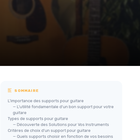
SOMMAIRE
L'importance des supports pour guitare
— L'utilité fondamentale d'un bon support pour votre
guitare
Types de supports pour guitare
— Découverte des Solutions pour Vos Instruments
Critères de choix d'un support pour guitare
— Quels supports choisir en fonction de vos besoins