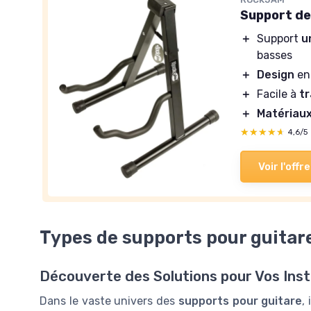
Support de
＋
Support
u
basses
＋
Design
en 
＋
Facile à
t
＋
Matériau
★★★★★
★★★★★
4,6/5
Voir l'offre
Types de supports pour guitar
Découverte des Solutions pour Vos Ins
Dans le vaste univers des
supports pour guitare
,