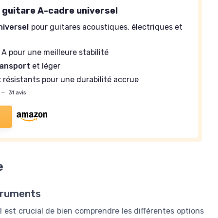
 guitare A-cadre universel
niversel
pour guitares acoustiques, électriques et
A pour une meilleure stabilité
ransport
et léger
x
résistants pour une durabilité accrue
—
31 avis
e
truments
 il est crucial de bien comprendre les différentes options