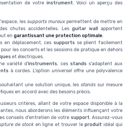
résentation de votre
instrument
. Voici un aperçu des
'espace, les
supports muraux
permettent de mettre en
des chutes accidentelles. Les
guitar wall
apportent
out en
garantissant une protection optimale
.
ns en déplacement, ces
supports
se plient facilement
pour les concerts et les sessions de pratique en dehors
iques
et électriques.
ne variété d'
instruments
, ces
stands
s'adaptent aux
ents
à cordes. L'option
universel
offre une polyvalence
souhaitant une solution unique, les
stands
sur mesure
fiques en accord avec des besoins précis.
usieurs critères, allant de votre espace disponible à la
ivantes, nous aborderons les éléments influençant votre
les conseils d'entretien de votre
support
. Assurez-vous
upture de stock
en ligne et trouver le
produit
idéal qui