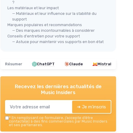
?
Les matériaux et leur impact
— Matériaux et leur influence sur la stabilité du
support
Support Guitare Mural - Lot de 2
Marques populaires et recommandations
⭐ 
— Des marques incontournables à considérer
＋
Polyvalent
: adapté pour guitare
Sup
Conseils d'entretien pour votre support
électrique, classique et ukulélé
AU
— Astuce pour maintenir vos supports en bon état
＋
Pratique
: permet un rangement
＋
mural
＋
Économie d'espace
＋
Résumer
ChatGPT
Claude
Mistral
＋
Facile à installer
★★★★★
★★★★★
4,6/5
—
1 avis
e et
＋
＋
Voir l'offre
Recevez les dernières actualités de
ile
★★
★★
Music Insiders
pes
➔ Je m'inscris
sses et
*
En remplissant ce formulaire, j’accepte d’être
contacté(e) à des fins commerciales par Music Insiders
et ses partenaires.