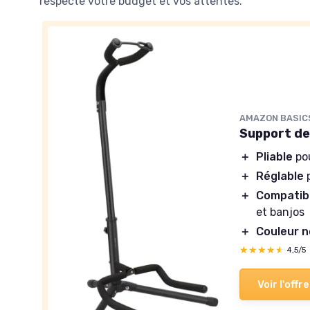
respecte votre budget et vos attentes.
AMAZON BASIC
Support de 
＋
Pliable
pou
＋
Réglable
p
＋
Compatib
et banjos
＋
Couleur n
★★★★★
★★★★★
4,5/5
Voir l'offre