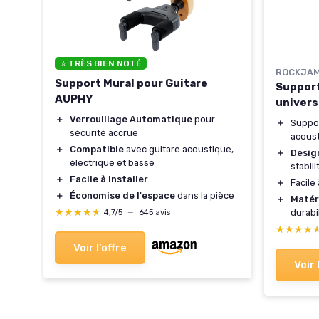
e 2
⭐ TRÈS BIEN NOTÉ
ROCKJA
Support Mural pour Guitare
Support
AUPHY
univers
＋
Verrouillage Automatique
pour
＋
Suppo
sécurité accrue
acoust
＋
Compatible
avec guitare acoustique,
＋
Desig
électrique et basse
stabili
＋
Facile à installer
＋
Facile
＋
Économise de l'espace
dans la pièce
＋
Matér
★★★★★
★★★★★
durabi
4,7/5
—
645 avis
★★★★
★★★★
Voir l'offre
Voir 