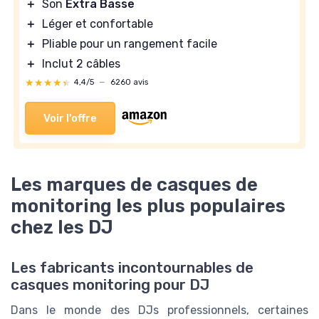
＋
Son
Extra Basse
＋
Léger et confortable
＋
Pliable pour un rangement facile
＋
Inclut 2 câbles
★★★★★
★★★★★
4,4/5
—
6260 avis
Voir l'offre
Les marques de casques de
monitoring les plus populaires
chez les DJ
Les fabricants incontournables de
casques monitoring pour DJ
Dans le monde des DJs professionnels, certaines