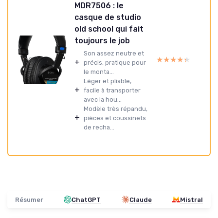
MDR7506 : le
casque de studio
old school qui fait
toujours le job
Son assez neutre et
★★★★★
★★★★★
+
précis, pratique pour
le monta...
Léger et pliable,
+
facile à transporter
avec la hou...
Modèle très répandu,
+
pièces et coussinets
de recha...
Résumer
ChatGPT
Claude
Mistral