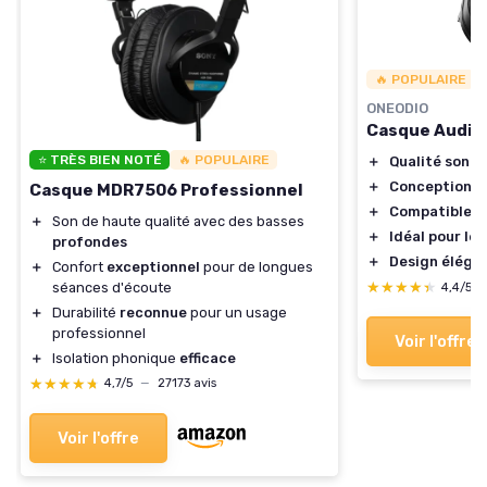
🔥 POPULAIRE
ONEODIO
Casque Audio 
⭐ TRÈS BIEN NOTÉ
🔥 POPULAIRE
＋
Qualité sonor
＋
Conception c
Casque MDR7506 Professionnel
＋
Compatible
av
＋
Son de haute qualité avec des basses
＋
Idéal pour le
profondes
＋
Design éléga
＋
Confort
exceptionnel
pour de longues
★★★★★
★★★★★
séances d'écoute
4,4/5
＋
Durabilité
reconnue
pour un usage
professionnel
Voir l'offre
＋
Isolation phonique
efficace
★★★★★
★★★★★
4,7/5
—
27173 avis
Voir l'offre