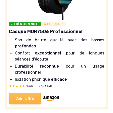
⭐ TRÈS BIEN NOTÉ
🔥 POPULAIRE
Casque MDR7506 Professionnel
＋
Son de haute qualité avec des basses
profondes
＋
Confort
exceptionnel
pour de longues
séances d'écoute
＋
Durabilité
reconnue
pour un usage
professionnel
＋
Isolation phonique
efficace
★★★★★
★★★★★
4,7/5
—
27173 avis
Voir l'offre