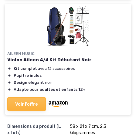
AILEEN MUSIC
Violon Aileen 4/4 Kit Débutant Noir
＋
Kit complet
avec 13 accessoires
＋
Pupitre inclus
＋
Design élégant
noir
＋
Adapté pour adultes et enfants 12+
Voir l'offre
Dimensions du produit (L
‎58 x 21 x 7 cm; 2,3
x l x h)
kilogrammes