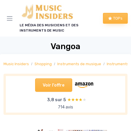
Panneau de gestion des cookies
TOPs
LE MÉDIA DES MUSICIENS ET DES
INSTRUMENTS DE MUSIC
Vangoa
Music Insiders
Shopping
Instruments de musique
Instruments 
Voir l'offre
3,8 sur 5
★★★★★
★★★★★
714 avis