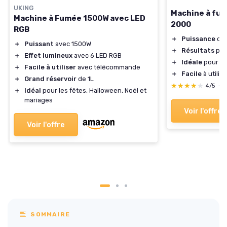
UKING
Machine à fum
Machine à Fumée 1500W avec LED
2000
RGB
＋
Puissance
de 
＋
Puissant
avec 1500W
＋
Résultats
pro
＋
Effet lumineux
avec 6 LED RGB
＋
Idéale
pour l
＋
Facile à utiliser
avec télécommande
＋
Facile
à utilise
＋
Grand réservoir
de 1L
★★★★★
★★★★★
4/5
—
＋
Idéal
pour les fêtes, Halloween, Noël et
mariages
Voir l'offre
Voir l'offre
SOMMAIRE