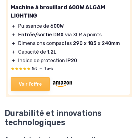
Machine à brouillard 600W ALGAM
LIGHTING
＋
Puissance de
600W
＋
Entrée/sortie DMX
via XLR 3 points
＋
Dimensions compactes
290 x 185 x 240mm
＋
Capacité de
1,2L
＋
Indice de protection
IP20
★★★★★
★★★★★
5/5
—
1 avis
Voir l'offre
Durabilité et innovations
technologiques