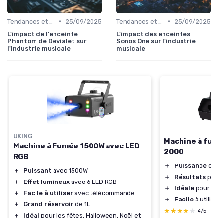
•
•
Tendances et chiffres du marché
25/09/2025
Tendances et chiffres du marché
25/09/2025
L'impact de l'enceinte
L'impact des enceintes
Phantom de Devialet sur
Sonos One sur l'industrie
l'industrie musicale
musicale
UKING
Machine à fum
Machine à Fumée 1500W avec LED
2000
RGB
＋
Puissance
de 
＋
Puissant
avec 1500W
＋
Résultats
pro
＋
Effet lumineux
avec 6 LED RGB
＋
Idéale
pour l
＋
Facile à utiliser
avec télécommande
＋
Facile
à utilise
＋
Grand réservoir
de 1L
★★★★★
★★★★★
4/5
—
＋
Idéal
pour les fêtes, Halloween, Noël et