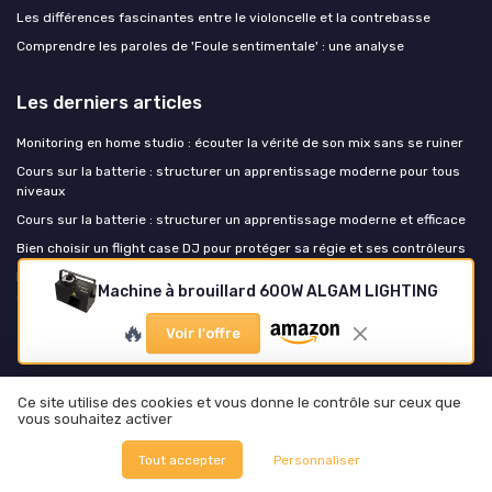
Les différences fascinantes entre le violoncelle et la contrebasse
Comprendre les paroles de 'Foule sentimentale' : une analyse
Les derniers articles
Monitoring en home studio : écouter la vérité de son mix sans se ruiner
Cours sur la batterie : structurer un apprentissage moderne pour tous
niveaux
Cours sur la batterie : structurer un apprentissage moderne et efficace
Bien choisir un flight case DJ pour protéger sa régie et ses contrôleurs
Rentrée home studio : préparer son setup avant que septembre ne
Machine à brouillard 600W ALGAM LIGHTING
décide pour vous
🔥
Voir l'offre
Music Insiders
Ce site utilise des cookies et vous donne le contrôle sur ceux que
vous souhaitez activer
Tout accepter
Personnaliser
Mentions légales
Politique de confidentialité
© Music Insiders 2026