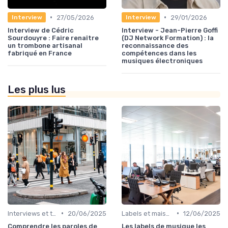
•
•
27/05/2026
29/01/2026
Interview
Interview
Interview de Cédric
Interview - Jean-Pierre Goffi
Sourdouyre : Faire renaître
(DJ Network Formation) : la
un trombone artisanal
reconnaissance des
fabriqué en France
compétences dans les
musiques électroniques
Les plus lus
•
•
Interviews et témoignages
20/06/2025
Labels et maisons de disques
12/06/2025
Comprendre les paroles de
Les labels de musique les