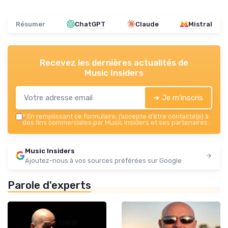
Résumer
ChatGPT
Claude
Mistral
Recevez les dernières actualités de
Music Insiders
➔ Je m'inscris
*
En remplissant ce formulaire, j’accepte d’être contacté(e) à
des fins commerciales par Music Insiders et ses partenaires.
Music Insiders
Ajoutez-nous à vos sources préférées sur Google
Parole d'experts