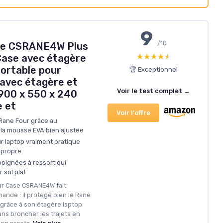
9
/10
de CSRANE4W Plus
★★★★★
★★★★★
 Case avec étagère
portable pour
🏆 Exceptionnel
(avec étagère et
Voir le test complet →
, 900 x 550 x 240
 et
Voir l'offre
Rane Four grâce au
 la mousse EVA bien ajustée
r laptop vraiment pratique
 propre
poignées à ressort qui
r sol plat
our Case CSRANE4W fait
ande : il protège bien le Rane
ion grâce à son étagère laptop
sans broncher les trajets en