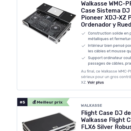
Walkasse WMC-PR
Case Sistema DJ 
Pioneer XDJ-XZ P
Ordenador y Rued
Construction solide en
métalliques et fermetur
Intérieur bien pensé po
les câbles et mousse qui
Support ordinateur cou
passages de câbles, pra
Au final, ce Walkasse WMC-PR
sérieux pour un gros contr
XZ.
Voir plus
#5
💰 Meilleur prix
WALKASSE
Flight Case DJ d
Walkasse Flight 
FLX6 Silver Robu