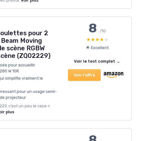
 en presta.
Voir plus
8
/10
roulettes pour 2
★★★★★
★★★★★
R Beam Moving
 de scène RGBW
🌟 Excellent
 scène (ZQ02229)
Voir le test complet →
ée pour accueillir
 280 W 10R
Voir l'offre
i simplifie vraiment le
téressant pour un usage semi-
de projecteur
229, c’est un peu le case «
oir plus
8