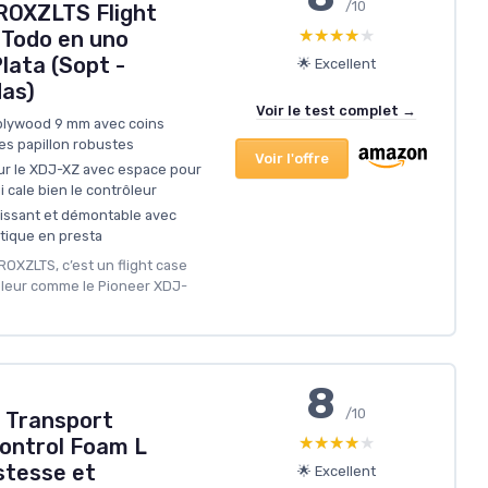
/10
OXZLTS Flight
★★★★★
★★★★★
Todo en uno
lata (Sopt -
🌟 Excellent
as)
Voir le test complet →
 plywood 9 mm avec coins
es papillon robustes
Voir l'offre
ur le XDJ-XZ avec espace pour
 cale bien le contrôleur
lissant et démontable avec
tique en presta
OXZLTS, c’est un flight case
ôleur comme le Pioneer XDJ-
8
/10
e Transport
★★★★★
★★★★★
Control Foam L
stesse et
🌟 Excellent