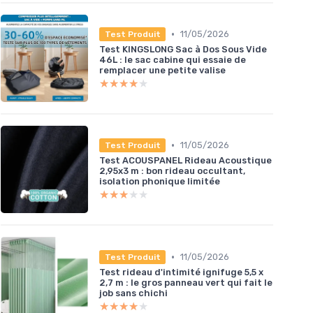
•
11/05/2026
Test Produit
Test KINGSLONG Sac à Dos Sous Vide
46L : le sac cabine qui essaie de
remplacer une petite valise
★★★★★
★★★★★
•
11/05/2026
Test Produit
Test ACOUSPANEL Rideau Acoustique
2,95x3 m : bon rideau occultant,
isolation phonique limitée
★★★★★
★★★★★
•
11/05/2026
Test Produit
Test rideau d'intimité ignifuge 5,5 x
2,7 m : le gros panneau vert qui fait le
job sans chichi
★★★★★
★★★★★