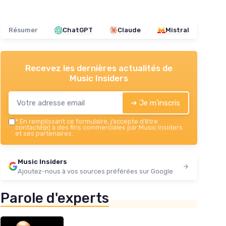
Résumer
ChatGPT
Claude
Mistral
Recevez les dernières actualités de
Music Insiders
➔ Je m'inscris
*
En remplissant ce formulaire, j’accepte d’être
contacté(e) à des fins commerciales par Music Insiders
et ses partenaires.
Music Insiders
Ajoutez-nous à vos sources préférées sur Google
Parole d'experts