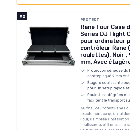
#2
PROTEKT
Rane Four Case 
Series DJ Flight
pour ordinateur 
contrôleur Rane 
roulettes), Noir 
mm, Avec étagère
Protection sérieuse du 
contreplaqué 9 mm et à
Étagère coulissante pou
pour un setup rapide et
Roulettes intégrées et 
facilitent le transport su
Au final, ce Protekt Rane F
exactement ce qu’on lui dem
Four, il simplifie l’installat
coulissante, et il encaisse 