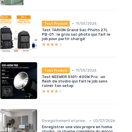
•
11/05/2026
Test Produit
Test TARION Grand Sac Photo 27L
PB-01 : le gros sac photo qui fait le
job pour partir chargé
★★★★★
★★★★★
•
11/05/2026
Test Produit
Test NEEWER S101-400W Pro : un
flash de studio qui fait le job sans
ruiner ton setup
★★★★★
★★★★★
•
Enregistrement et prise de son
03/07/2026
Enregistrer une voix propre en home
studio : la chaîne complète du micro