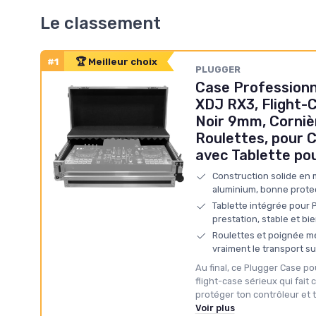
Le classement
#1
🏆 Meilleur choix
PLUGGER
Case Professionn
XDJ RX3, Flight-C
Noir 9mm, Corniè
Roulettes, pour 
avec Tablette po
Construction solide en 
aluminium, bonne prote
Tablette intégrée pour 
prestation, stable et bi
Roulettes et poignée mét
vraiment le transport 
Au final, ce Plugger Case po
flight-case sérieux qui fait c
protéger ton contrôleur et te
Voir plus