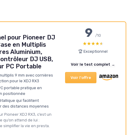
9
/10
el pour Pioneer DJ
★★★★★
★★★★★
ase en Multiplis
res Aluminium,
🏆 Exceptionnel
Contrôleur DJ USB,
Voir le test complet →
ur PC Portable
multiplis 9 mm avec cornières
Voir l'offre
ction pour le XDJ RX3
PC portable pratique en
en positionnée
allique qui facilitent
sur des distances moyennes
ur Pioneer XDJ RX3, c’est un
e qu’on attend de lui :
 simplifier la vie en presta.