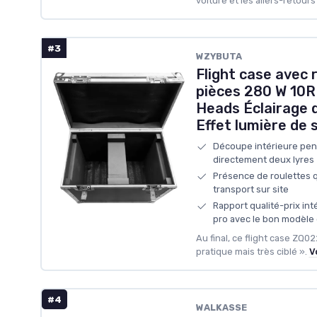
voiture et les allers-retours
#3
WZYBUTA
Flight case avec 
pièces 280 W 10
Heads Éclairage
Effet lumière de
Découpe intérieure pens
directement deux lyres
Présence de roulettes qu
transport sur site
Rapport qualité-prix in
pro avec le bon modèle 
Au final, ce flight case ZQ02
pratique mais très ciblé ».
V
#4
WALKASSE